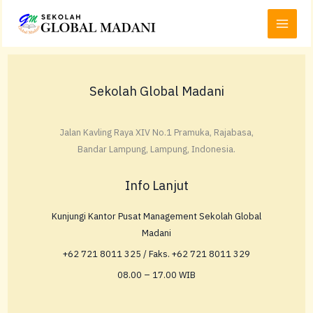
Lewati
Main
ke
Menu
konten
Sekolah Global Madani
Jalan Kavling Raya XIV No.1 Pramuka, Rajabasa,
Bandar Lampung, Lampung, Indonesia.
Info Lanjut
Kunjungi Kantor Pusat Management Sekolah Global
Madani
+62 721 8011 325 / Faks. +62 721 8011 329
08.00 – 17.00 WIB