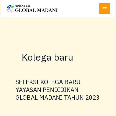
Lewati
Main
ke
Menu
konten
Kolega baru
SELEKSI KOLEGA BARU
SELEKSI
KOLEGA
YAYASAN PENDIDIKAN
BARU
GLOBAL MADANI TAHUN 2023
YAYASAN
PENDIDIKAN
GLOBAL