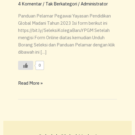
MADANI
4 Komentar
/
Tak Berkategori
/
Administrator
TAHUN
Panduan Pelamar Pegawai Yayasan Pendidikan
2023
Global Madani Tahun 2023 Isi form berikut ini
https://bit.ly/SeleksiKolegaBaruYPGM Setelah
mengisi Form Online diatas kemudian Unduh
Borang Seleksi dan Panduan Pelamar dengan klik
dibawah ini […]
0
Read More »