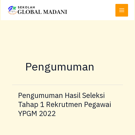
Lewati
Main
ke
Menu
konten
Pengumuman
Pengumuman Hasil Seleksi
Pengumuman
Hasil
Tahap 1 Rekrutmen Pegawai
Seleksi
YPGM 2022
Tahap
1
Rekrutmen