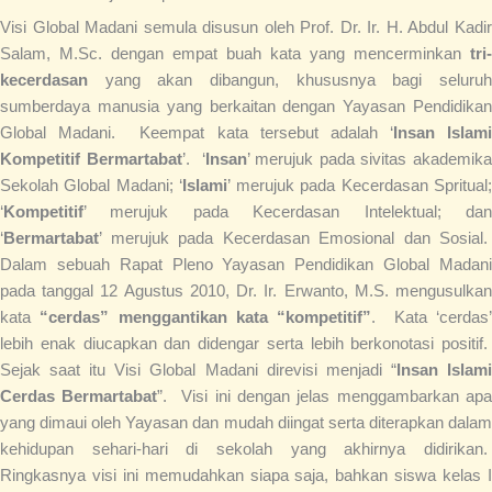
Visi Global Madani semula disusun oleh Prof. Dr. Ir. H. Abdul Kadir
Salam, M.Sc. dengan empat buah kata yang mencerminkan
tri-
kecerdasan
yang akan dibangun, khususnya bagi seluruh
sumberdaya manusia yang berkaitan dengan Yayasan Pendidikan
Global Madani. Keempat kata tersebut adalah ‘
Insan Islami
Kompetitif Bermartabat
’. ‘
Insan
’ merujuk pada sivitas akademik
Sekolah Global Madani; ‘
Islami
’ merujuk pada Kecerdasan Spritual
‘
Kompetitif
’ merujuk pada Kecerdasan Intelektual; dan
‘
Bermartabat
’ merujuk pada Kecerdasan Emosional dan Sosial.
Dalam sebuah Rapat Pleno Yayasan Pendidikan Global Madani
pada tanggal 12 Agustus 2010, Dr. Ir. Erwanto, M.S. mengusulkan
kata
“cerdas” menggantikan kata “kompetitif”
. Kata ‘cerdas
lebih enak diucapkan dan didengar serta lebih berkonotasi positif.
Sejak saat itu Visi Global Madani direvisi menjadi “
Insan Islam
Cerdas Bermartabat
”. Visi ini dengan jelas menggambarkan apa
yang dimaui oleh Yayasan dan mudah diingat serta diterapkan dalam
kehidupan sehari-hari di sekolah yang akhirnya didirikan.
Ringkasnya visi ini memudahkan siapa saja, bahkan siswa kelas I