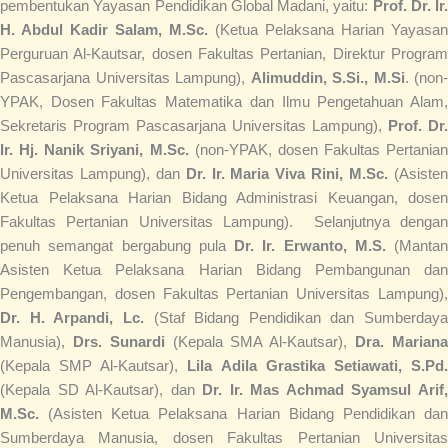
pembentukan Yayasan Pendidikan Global Madani, yaitu:
Prof. Dr. Ir.
H. Abdul Kadir Salam, M.Sc.
(Ketua Pelaksana Harian Yayasan
Perguruan Al-Kautsar, dosen Fakultas Pertanian, Direktur Program
Pascasarjana Universitas Lampung),
Alimuddin, S.Si., M.Si
. (non-
YPAK, Dosen Fakultas Matematika dan Ilmu Pengetahuan Alam,
Sekretaris Program Pascasarjana Universitas Lampung),
Prof. Dr.
Ir. Hj. Nanik Sriyani, M.Sc.
(non-YPAK, dosen Fakultas Pertanian
Universitas Lampung), dan
Dr. Ir. Maria Viva Rini, M.Sc.
(Asiste
Ketua Pelaksana Harian Bidang Administrasi Keuangan, dosen
Fakultas Pertanian Universitas Lampung). Selanjutnya dengan
penuh semangat bergabung pula
Dr. Ir. Erwanto, M.S.
(Mantan
Asisten Ketua Pelaksana Harian Bidang Pembangunan dan
Pengembangan, dosen Fakultas Pertanian Universitas Lampung),
Dr. H. Arpandi, Lc.
(Staf Bidang Pendidikan dan Sumberdaya
Manusia),
Drs. Sunardi
(Kepala SMA Al-Kautsar),
Dra. Marian
(Kepala SMP Al-Kautsar),
Lila Adila Grastika Setiawati, S.Pd
(Kepala SD Al-Kautsar), dan
Dr. Ir. Mas Achmad Syamsul Arif
M.Sc.
(Asisten Ketua Pelaksana Harian Bidang Pendidikan dan
Sumberdaya Manusia, dosen Fakultas Pertanian Universitas