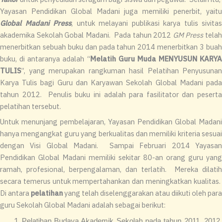
Yayasan Pendidikan Global Madani juga memiliki penerbit, yaitu
Global Madani Press
, untuk melayani publikasi karya tulis sivitas
akademika Sekolah Gobal Madani. Pada tahun 2012
GM Press
tela
menerbitkan sebuah buku dan pada tahun 2014 menerbitkan 3 buah
buku, di antaranya adalah “
Melatih Guru Muda MENYUSUN KARYA
TULIS
”, yang merupakan rangkuman hasil Pelatihan Penyusunan
Karya Tulis bagi Guru dan Karyawan Sekolah Global Madani pada
tahun 2012. Penulis buku ini adalah para fasilitator dan peserta
pelatihan tersebut.
Untuk menunjang pembelajaran, Yayasan Pendidikan Global Madani
hanya mengangkat guru yang berkualitas dan memiliki kriteria sesuai
dengan Visi Global Madani. Sampai Februari 2014 Yayasan
Pendidikan Global Madani memiliki sekitar 80-an orang guru yang
ramah, profesional, berpengalaman, dan terlatih. Mereka dilatih
secara temerus untuk mempertahankan dan meningkatkan kualitas.
Di antara
pelatihan
yang telah diselenggarakan atau diikuti oleh para
guru Sekolah Global Madani adalah sebagai berikut:
Pelatihan Budaya Akademik Sekolah pada tahun 2011, 2012,