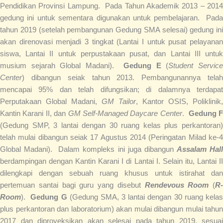
Pendidikan Provinsi Lampung. Pada Tahun Akademik 2013 – 2014
gedung ini untuk sementara digunakan untuk pembelajaran. Pada
tahun 2019 (setelah pembangunan Gedung SMA selesai) gedung ini
akan direnovasi menjadi 3 tingkat (Lantai I untuk pusat pelayanan
siswa, Lantai II untuk perpustakaan pusat, dan Lantai III untuk
musium sejarah Global Madani).
Gedung E
(
Student Service
Center
) dibangun seiak tahun 2013. Pembangunannya telah
mencapai 95% dan telah difungsikan; di dalamnya terdapat
Perputakaan Global Madani,
GM Tailor
, Kantor OSIS, Poliklinik,
Kantin Karani II, dan
GM Self-Managed Daycare Center
.
Gedung 
(Gedung SMP, 3 lantai dengan 30 ruang kelas plus perkantoran)
telah mulai dibangun seiak 17 Agustus 2014 (Peringatan Milad ke-4
Global Madani). Dalam kompleks ini juga dibangun
Assalam Hal
berdampingan dengan Kantin Karani I di Lantai I. Selain itu, Lantai II
dilengkapi dengan sebuah ruang khusus untuk istirahat dan
pertemuan santai bagi guru yang disebut
Rendevous Room
(
R-
Room
).
Gedung G
(Gedung SMA, 3 lantai dengan 30 ruang kela
plus perkantoran dan laboratorium) akan mulai dibangun mulai tahun
2017 dan diproyeksikan akan selesai pada tahun 2019, sesuai