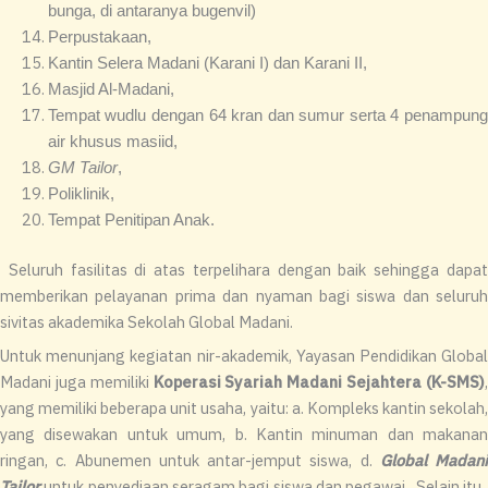
bunga, di antaranya bugenvil)
Perpustakaan,
Kantin Selera Madani (Karani I) dan Karani II,
Masjid Al-Madani,
Tempat wudlu dengan 64 kran dan sumur serta 4 penampung
air khusus masiid,
GM Tailor
,
Poliklinik,
Tempat Penitipan Anak.
Seluruh fasilitas di atas terpelihara dengan baik sehingga dapa
memberikan pelayanan prima dan nyaman bagi siswa dan seluruh
sivitas akademika Sekolah Global Madani.
Untuk menunjang kegiatan nir-akademik, Yayasan Pendidikan Global
Madani juga memiliki
Koperasi Syariah Madani Sejahtera (K-SMS)
yang memiliki beberapa unit usaha, yaitu: a. Kompleks kantin sekolah,
yang disewakan untuk umum, b. Kantin minuman dan makanan
ringan, c. Abunemen untuk antar-jemput siswa, d.
Global Madani
Tailor
untuk penyediaan seragam bagi siswa dan pegawai. Selain itu,