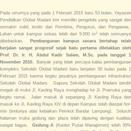
Pada umurnya yang pada 1 Februari 2015 baru 53 bulan, Yayasan
Pendidikan Global Madani kini memiliki pengelola yang sangat dan
semakin solid, terdiri dari Pembina, Pengurus, dan Pengawas.
2
Lahan untuk kampus seluas lebih dari 9.000 m
telah semuany
dibebaskan.
Pembangunan kampus secara bertahap tela
berjalan sangat progresif sejak batu pertama diletakkan oleh
Prof. Dr. Ir. H. Abdul Kadir Salam, M.Sc. pada tanggal 1
November 2010.
Banyak yang tidak percaya kalau pembangunan
kompleks Sekolah Global Madani baru berjalan 50 bulan pada 1
Februari 2015 karena begitu pesatnya pembangunan infrastruktur
Sekolah Global Madani. Gapura Sekolah Global Madani berdiri
megah di mulut Jl. Kavling Raya menghadap ke Jl. Pramuka yang
begitu ramai. Jalan masuk di sepanjang Jl. Kavling Raya dan
masuk ke Jl. Kavling Raya XIV di depan Kampus telah diaspal
hot-
mix
(tentunya atas kebaikan Pemkot Bandar Lampung). Seluruh
halaman muka gedung dan plaza telah dipaving dengan kualitas
sangat bagus.
Gedung A
(Kantor Pusat Manajemen) telah 99