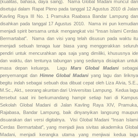
(kualitas, bahasa, daya saing). Nama Global Madani muncul dan
disetujui dalam Rapat Pleno pada tanggal 12 Agustus 2010 di Jalan
Kavling Raya III No. 1 Pramuka Raabasa Bandar Lampung dan
disahkan pada tanggal 17 Agustus 2010. Nama ini pun kemudian
menjadi spirit bersama untuk mengangkat visi “Insan Islami Cerdas
Bermartabat”. Nama dan visi yang telah disusun pada waktu itu
menjadi sebuah tenaga luar biasa yang menggerakkan seluruh
pendiri untuk mencurahkan apa saja yang dimiliki, khususnya ide
dan waktu, dan tentunya tabungan yang sedianya disiapkan untuk
masa depan keluarga. Lagu
Mars Global Madani
sebagai
penyemangat dan
Himne Global Madani
yang lagu dan liriknya
begitu indah sebagai sebuah doa dibuat cepat oleh Liza Alvia, S.E.,
M.Sc., Akt., seorang akuntan dari Universitas Lampung. Kedua lagu
tersebut saat ini berkumandang hampir setiap hari di Kampus
Sekolah Global Madani di Jalan Kavling Raya XIV, Pramuka,
Rajabasa, Bandar Lampung, baik dinyanyikan langsung maupun
disuarakan dari versi digitalnya. Visi Global Madani “Insan Islami
Cerdas Bermartabat”, yang menjadi jiwa sivitas akademika Global
Madani, menjadi kerangka utama yang menjiwai kedua lagu