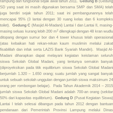
rampung dan fungsional sejak awal tahun 2011.
Gedung B
(Gedung
SD yang saat ini masih digunakan bersama SMP dan SMA) telah
juga berdiri sejak tahun 2011; saat ini pembangunannya telah
mencapai 95% (3 lantai dengan 30 ruang kelas dan 6 kompleks
toilet).
Gedung C
(Masjid Al-Madani) Lantai I dan Lantai II, masing
2
masing seluas kurang lebih 200 m
dilengkapi dengan 48 kran wudlu
ditopang dengan sumur bor dan 4 tower khusus telah operasional
(atas kebaikan hati rekan-rekan kaum muslimin melalui zakat
fisabililah dan infak serta LAZIS Bank Syariah Mandiri). Masjid Al-
Madani diharapkan dapat melayani kegiatan keislaman seluruh
siswa Sekolah Global Madani, yang tentunya semakin banyak
(diproyeksikan pada titik equilibrium siswa Sekolah Global Madani
berjumlah 1.320 – 1.650 orang; suatu jumlah yang sangat banyak
untuk sebuah sekolah unggulan dengan jumlah siswa maksimum 24
orang per rombongan belajar). Pada Tahun Akademik 2014 – 2015
jumlah siswa Sekolah Global Madani adalah 700-an orang (sekitar
50% dari kapasitas equilibrium).
Gedung D
(Pusat Kegiatan Siswa
Lantai I telah selesai dibangun pada tahun 2012 dengan bantuan
pendanaan dari Pemerintah Provinsi Lampung melalui Dinas