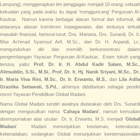
Lampung), menggenapkan tim penggagas menjadi 10 orang; sebuah
kekuatan yang pada waktu itu dapat ‘mengguncang’ Perguruan Al-
Kautsar. Namun karena berbagai alasan formal dan informal, di
antaranya alasan komitmen kepegawaian, dan tentunya terkait
masalah finansial, berturut-turut: Dra. Mariana, Drs. Sunardi, Dr. Ir.
Mas Achmad Syamsul Arif, M.Sc., dan Dr. H. Arpandi, Lc.
mengundurkan diri dan memilih berkonsentrasi dalam
pengembangan Yayasan Perguruan Al-Kautsar. Enam tokoh yang
tersisa, yaitu:
Prof. Dr. Ir. H. Abdul Kadir Salam, M.Sc.
Alimuddin, S.Si., M.Si.
,
Prof. Dr. Ir. Hj. Nanik Sriyani, M.Sc.
,
Dr.
Ir. Maria Viva Rini, M.Sc.
,
Dr. Ir. Erwanto, M.S.
, dan
Lila Adil
Grastika Setiawati, S.Pd.
, akhirnya didaftarkan sebagai pendir
resmi Yayasan Pendidikan Global Madani.
Nama Global Madani sendiri awalnya diutarakan oleh Drs. Sunardi
dengan mengusulkan nama ‘
Cahaya Madani
’, namun kemudia
disempurnakan atas usulan Dr. Ir. Erwanto, M.S. menjadi ‘
Global
Madani
’. Madani menunjukkan keislaman, keteraturan,
keberadaban; sedangkan Global menunjukkan keinternasionalan