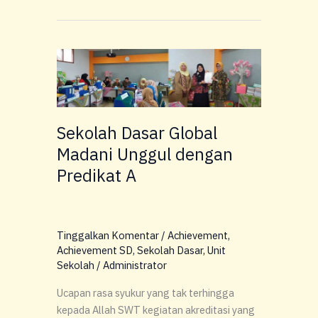
Sekolah
Dasar
Global
Madani
Unggul
Sekolah Dasar Global
dengan
Madani Unggul dengan
Predikat
Predikat A
A
Tinggalkan Komentar
/
Achievement
,
Achievement SD
,
Sekolah Dasar
,
Unit
Sekolah
/
Administrator
Ucapan rasa syukur yang tak terhingga
kepada Allah SWT kegiatan akreditasi yang