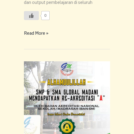
dan output pembelajaran di seluruh
0
Read More »
Reakreditasi
SMP
dan
SMA
Sukses
Raih
Nilai
A