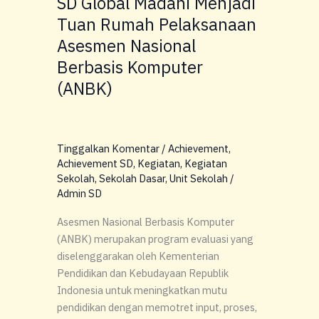
SD Global Madani Menjadi
Asesmen
Nasional
Tuan Rumah Pelaksanaan
Berbasis
Asesmen Nasional
Komputer
Berbasis Komputer
(ANBK)
(ANBK)
Tinggalkan Komentar
/
Achievement
,
Achievement SD
,
Kegiatan
,
Kegiatan
Sekolah
,
Sekolah Dasar
,
Unit Sekolah
/
Admin SD
Asesmen Nasional Berbasis Komputer
(ANBK) merupakan program evaluasi yang
diselenggarakan oleh Kementerian
Pendidikan dan Kebudayaan Republik
Indonesia untuk meningkatkan mutu
pendidikan dengan memotret input, proses,