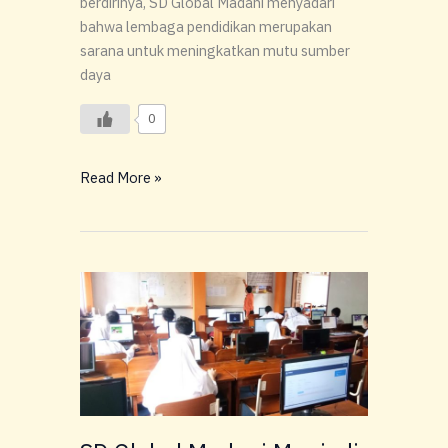
berdirinya, SD Global Madani menyadari
bahwa lembaga pendidikan merupakan
sarana untuk meningkatkan mutu sumber
daya
0
Read More »
SD
Global
Madani
Menjadi
Tuan
Rumah
Pelaksanaan