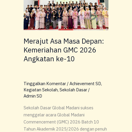
Masa
Depan:
Kemeriahan
GMC
2026
Merajut Asa Masa Depan:
Angkatan
Kemeriahan GMC 2026
ke-
10
Angkatan ke-10
Tinggalkan Komentar
/
Achievement SD
,
Kegiatan Sekolah
,
Sekolah Dasar
/
Admin SD
Sekolah Dasar Global Madani sukses
menggelar acara Global Madani
Commencement (GMC) 2026 Batch 10
Tahun Akademik 2025/2026 dengan penuh