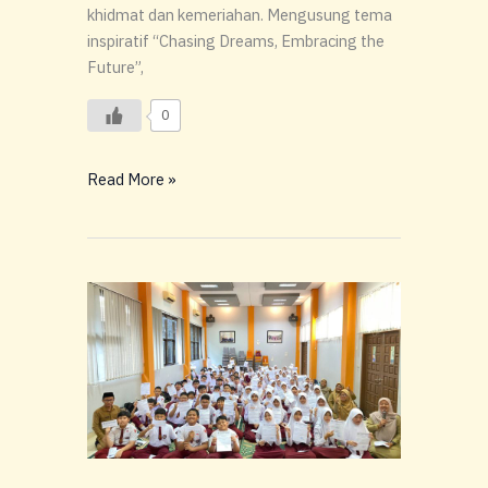
khidmat dan kemeriahan. Mengusung tema
inspiratif “Chasing Dreams, Embracing the
Future”,
0
Read More »
Babak
Baru
Generasi
Hebat:
SD
Global
Madani
Resmi