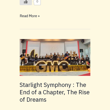
0
Read More »
Starlight
Symphony
:
The
End
of
a
Chapter,
Starlight Symphony : The
The
End of a Chapter, The Rise
Rise
of Dreams
of
Dreams