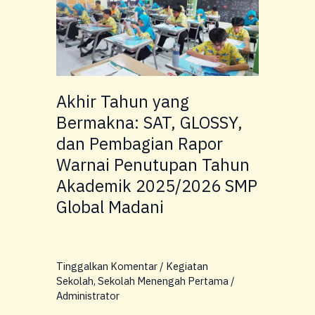
yang
Bermakna:
SAT,
GLOSSY,
dan
Pembagian
Akhir Tahun yang
Rapor
Bermakna: SAT, GLOSSY,
Warnai
dan Pembagian Rapor
Penutupan
Warnai Penutupan Tahun
Tahun
Akademik
Akademik 2025/2026 SMP
2025/2026
Global Madani
SMP
Global
Madani
Tinggalkan Komentar
/
Kegiatan
Sekolah
,
Sekolah Menengah Pertama
/
Administrator