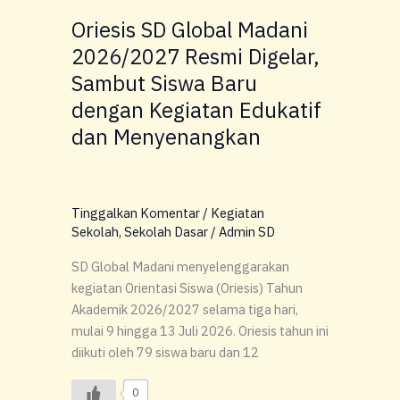
Baru
Oriesis SD Global Madani
dengan
Kegiatan
2026/2027 Resmi Digelar,
Edukatif
Sambut Siswa Baru
dan
dengan Kegiatan Edukatif
Menyenangkan
dan Menyenangkan
Tinggalkan Komentar
/
Kegiatan
Sekolah
,
Sekolah Dasar
/
Admin SD
SD Global Madani menyelenggarakan
kegiatan Orientasi Siswa (Oriesis) Tahun
Akademik 2026/2027 selama tiga hari,
mulai 9 hingga 13 Juli 2026. Oriesis tahun ini
diikuti oleh 79 siswa baru dan 12
0