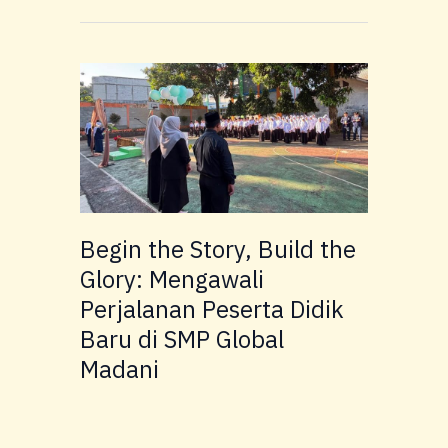
Begin
the
Story,
Build
the
Glory:
Mengawali
Perjalanan
Begin the Story, Build the
Peserta
Glory: Mengawali
Didik
Perjalanan Peserta Didik
Baru
Baru di SMP Global
di
SMP
Madani
Global
Madani