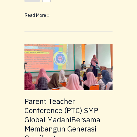
Read More »
Parent
Teacher
Conference
(PTC)
SMP
Global
MadaniBersama
Membangun
Parent Teacher
Generasi
Conference (PTC) SMP
Gemilang
Global MadaniBersama
Membangun Generasi