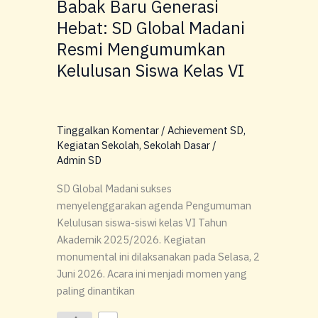
Babak Baru Generasi
Mengumumkan
Hebat: SD Global Madani
Kelulusan
Siswa
Resmi Mengumumkan
Kelas
Kelulusan Siswa Kelas VI
VI
Tinggalkan Komentar
/
Achievement SD
,
Kegiatan Sekolah
,
Sekolah Dasar
/
Admin SD
SD Global Madani sukses
menyelenggarakan agenda Pengumuman
Kelulusan siswa-siswi kelas VI Tahun
Akademik 2025/2026. Kegiatan
monumental ini dilaksanakan pada Selasa, 2
Juni 2026. Acara ini menjadi momen yang
paling dinantikan