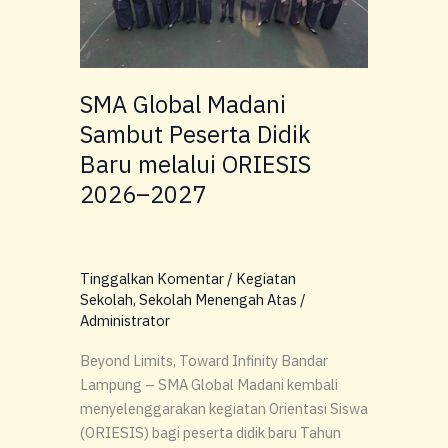
Baru
melalui
ORIESIS
2026–
SMA Global Madani
2027
Sambut Peserta Didik
Baru melalui ORIESIS
2026–2027
Tinggalkan Komentar
/
Kegiatan
Sekolah
,
Sekolah Menengah Atas
/
Administrator
Beyond Limits, Toward Infinity Bandar
Lampung – SMA Global Madani kembali
menyelenggarakan kegiatan Orientasi Siswa
(ORIESIS) bagi peserta didik baru Tahun