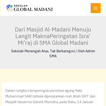
Lewati
Main
ke
Menu
konten
Dari Masjid Al-Madani Menuju
Langit MaknaPeringatan Isra’
Mi’raj di SMA Global Madani
Sekolah Menengah Atas
,
Tak Berkategori
/ Oleh
Admin
SMA
Dalam rangka memperingati peristiwa agung Nabi
Muhammad SAW tatkala diperjalankan oleh Allah SWT dari
Masjidil Haram ke Sidratil Muntaha, pada Rabu, 14 Januari