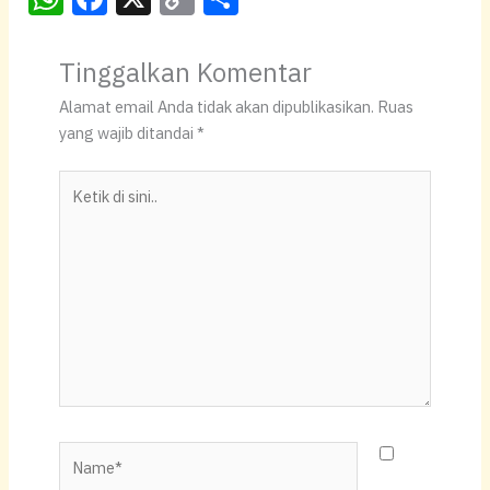
h
a
o
h
at
c
p
ar
Tinggalkan Komentar
s
e
y
e
Alamat email Anda tidak akan dipublikasikan.
Ruas
A
b
Li
yang wajib ditandai
*
p
o
n
Ketik
p
o
k
di
k
sini..
Name*