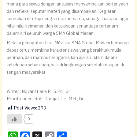
mana para siswa dengan antusias menyampaikan pertanyaan
dan refleksi seputar materi yang disampaikan. Kegiatan
kemudian ditutup dengan doa bersama, sebagai harapan agar
nilai-nilai keimanan dan ketakwaan senantiasa tertanam
dalam diri seluruh warga SMA Global Madani.
Melalui peringatan Isra’ Mi’raj ini, SMA Global Madani berharap
dapat terus membina karakter siswa yang berakhlak mulia,
beriman, dan mampu mengamalkan ajaran Islam dalam
kehidupan sehari-hari, baik di lingkungan sekolah maupun di
tengah masyarakat.
Writer : Novaristiana R., S.Pd., Gr.
Proofreader : Rofi’ Darojat, Lc., M.H., Gr.
Post Views:
293
0
W
F
X
C
S