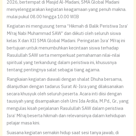
2026, bertempat di Masjid Al-Madani, SMA Global Madani
menyelenggarakan kegiatan keagamaan yang penuh makna.
mulai pukul 08.00 hingga 10.00 WIB
Kegiatan ini mengusung tema “Hikmah di Balik Peristiwa Isra’
Mi’raj Nabi Muhammad SAW” dan diikuti oleh seluruh siswa
kelas X dan XII SMA Global Madani. Peringatan Isra’ Mi’raj ini
bertujuan untuk menumbuhkan kecintaan siswa terhadap
Rasulullah SAW serta memperkuat pemahaman nilai-nilai
spiritual yang terkandung dalam peristiwa ini, khususnya
tentang pentingnya salat sebagai tiang agama.
Rangkaian kegiatan diawali dengan shalat Dhuha bersama,
dilanjutkan dengan tadarus Surat Al-Isra yang dilaksanakan
secara khusyuk oleh seluruh peserta. Acara inti diisi dengan
tausiyah yang disampaikan oleh Umi Ida Ardila, M.Pd., Gr., yang
mengulas kisah perjalanan Rasulullah SAW dalam peristiwa
Isra’ Mi’raj beserta hikmah dan relevansinya dalam kehidupan
pelajar masa kini.
Suasana kegiatan semakin hidup saat sesi tanya jawab, di