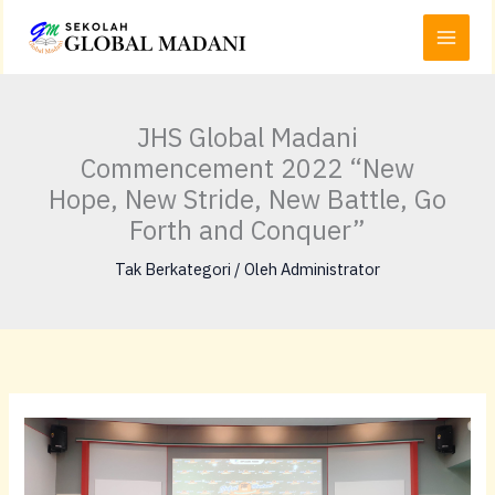
Lewati
Main
ke
Menu
konten
JHS Global Madani
Commencement 2022 “New
Hope, New Stride, New Battle, Go
Forth and Conquer”
Tak Berkategori
/ Oleh
Administrator