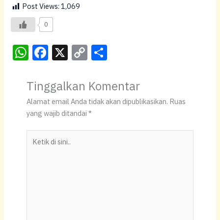
Post Views:
1,069
0
W
F
X
C
S
h
a
o
h
at
c
p
ar
Tinggalkan Komentar
s
e
y
e
Alamat email Anda tidak akan dipublikasikan.
Ruas
A
b
Li
yang wajib ditandai
*
p
o
n
Ketik
p
o
k
di
k
sini..