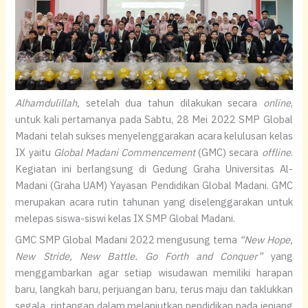
Alhamdulillah,
setelah dua tahun dilakukan secara
online
,
untuk kali pertamanya pada Sabtu, 28 Mei 2022 SMP Global
Madani telah sukses menyelenggarakan acara kelulusan kelas
IX yaitu
Global Madani Commencement
(GMC) secara
offline
.
Kegiatan ini berlangsung di Gedung Graha Universitas Al-
Madani (Graha UAM) Yayasan Pendidikan Global Madani. GMC
merupakan acara rutin tahunan yang diselenggarakan untuk
melepas siswa-siswi kelas IX SMP Global Madani.
GMC SMP Global Madani 2022 mengusung tema
“New
H
ope,
N
ew
S
tride,
N
ew
B
attle. Go
F
orth and
C
onquer”
yang
menggambarkan agar setiap wisudawan memiliki harapan
baru, langkah baru, perjuangan baru, terus maju dan taklukkan
segala rintangan dalam melanjutkan pendidikan pada jenjang