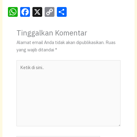
W
F
X
C
S
h
a
o
h
at
c
p
ar
Tinggalkan Komentar
s
e
y
e
Alamat email Anda tidak akan dipublikasikan.
Ruas
A
b
Li
yang wajib ditandai
*
p
o
n
Ketik
p
o
k
di
k
sini..