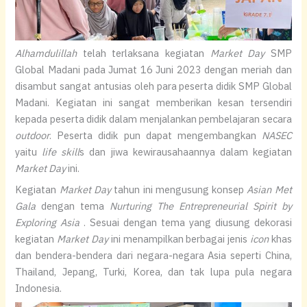
Alhamdulillah
telah terlaksana kegiatan
Market Day
SMP
Global Madani pada Jumat 16 Juni 2023 dengan meriah dan
disambut sangat antusias oleh para peserta didik SMP Global
Madani. Kegiatan ini sangat memberikan kesan tersendiri
kepada peserta didik dalam menjalankan pembelajaran secara
outdoor
. Peserta didik pun dapat mengembangkan
NASEC
yaitu
life skill
s dan jiwa kewirausahaannya dalam kegiatan
Market Day
ini.
Kegiatan
Market Day
tahun ini mengusung konsep
Asian Met
Gala
dengan tema
Nurturing The Entrepreneurial Spirit by
Exploring Asia
. Sesuai dengan tema yang diusung dekorasi
kegiatan
Market Day
ini menampilkan berbagai jenis
icon
khas
dan bendera-bendera dari negara-negara Asia seperti China,
Thailand, Jepang, Turki, Korea, dan tak lupa pula negara
Indonesia.