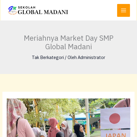
Lewati
Main
ke
Menu
konten
Meriahnya Market Day SMP
Global Madani
Tak Berkategori
/ Oleh
Administrator