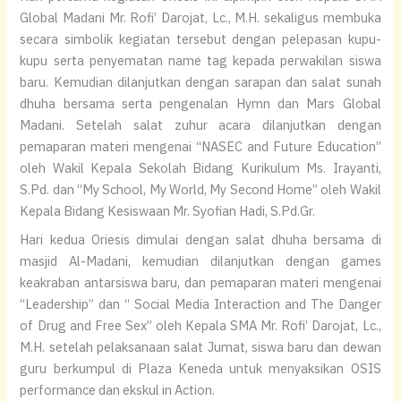
Global Madani Mr. Rofi’ Darojat, Lc., M.H. sekaligus membuka
secara simbolik kegiatan tersebut dengan pelepasan kupu-
kupu serta penyematan name tag kepada perwakilan siswa
baru. Kemudian dilanjutkan dengan sarapan dan salat sunah
dhuha bersama serta pengenalan Hymn dan Mars Global
Madani. Setelah salat zuhur acara dilanjutkan dengan
pemaparan materi mengenai “NASEC and Future Education”
oleh Wakil Kepala Sekolah Bidang Kurikulum Ms. Irayanti,
S.Pd. dan “My School, My World, My Second Home” oleh Wakil
Kepala Bidang Kesiswaan Mr. Syofian Hadi, S.Pd.Gr.
Hari kedua Oriesis dimulai dengan salat dhuha bersama di
masjid Al-Madani, kemudian dilanjutkan dengan games
keakraban antarsiswa baru, dan pemaparan materi mengenai
“Leadership” dan “ Social Media Interaction and The Danger
of Drug and Free Sex” oleh Kepala SMA Mr. Rofi’ Darojat, Lc.,
M.H. setelah pelaksanaan salat Jumat, siswa baru dan dewan
guru berkumpul di Plaza Keneda untuk menyaksikan OSIS
performance dan ekskul in Action.