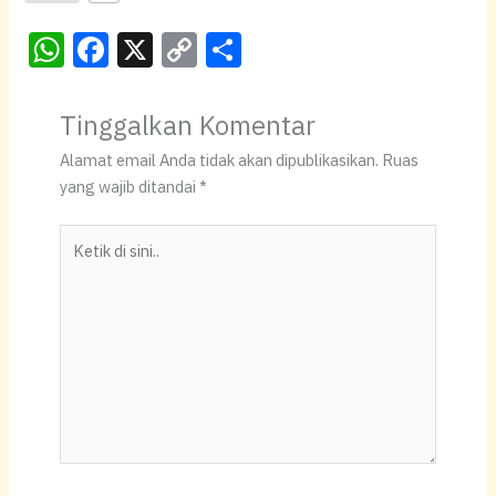
W
F
X
C
S
h
a
o
h
at
c
p
ar
Tinggalkan Komentar
s
e
y
e
Alamat email Anda tidak akan dipublikasikan.
Ruas
A
b
Li
yang wajib ditandai
*
p
o
n
Ketik
p
o
k
di
k
sini..