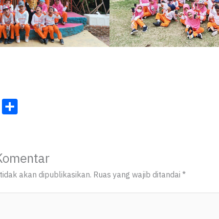
C
S
o
h
p
ar
y
e
Komentar
Li
idak akan dipublikasikan.
Ruas yang wajib ditandai
*
n
k