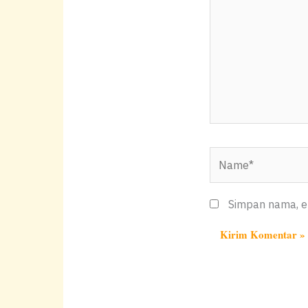
sini..
Name*
Simpan nama, em