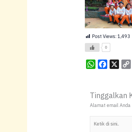
Post Views:
1,493
0
W
F
X
h
a
at
c
s
e
Tinggalkan 
A
b
Alamat email Anda t
p
o
p
o
Ketik
k
di