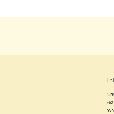
In
Kunj
+62 
08.0