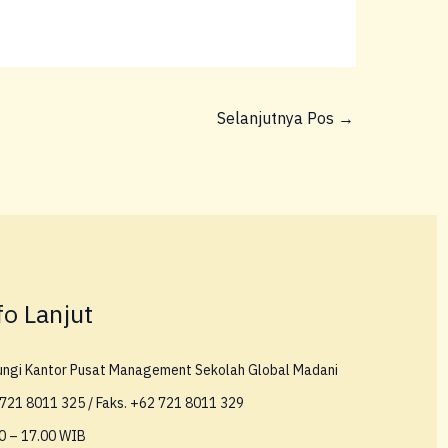
Selanjutnya Pos
→
fo Lanjut
ungi Kantor Pusat Management Sekolah Global Madani
721 8011 325 / Faks. +62 721 8011 329
0 – 17.00 WIB