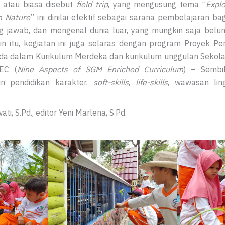
atau biasa disebut
field trip
, yang mengusung tema “
Expl
m Nature
” ini dinilai efektif sebagai sarana pembelajaran ba
g jawab, dan mengenal dunia luar, yang mungkin saja belu
in itu, kegiatan ini juga selaras dengan program Proyek Pen
ada dalam Kurikulum Merdeka dan kurikulum unggulan Sekol
EC (
Nine Aspects of SGM Enriched Curriculum
) – Sembi
in pendidikan karakter,
soft-skills
,
life-skills
, wawasan lin
ati, S.Pd., editor Yeni Marlena, S.Pd.