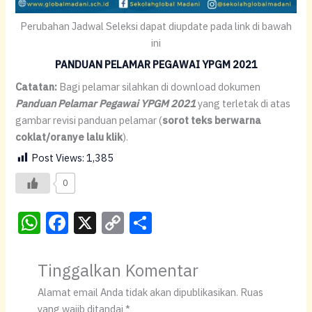
Perubahan Jadwal Seleksi dapat diupdate pada link di bawah
ini
PANDUAN PELAMAR PEGAWAI YPGM 2021
Catatan:
Bagi pelamar silahkan di download dokumen
Panduan Pelamar Pegawai YPGM 2021
yang terletak di atas
gambar revisi panduan pelamar (
sorot teks berwarna
coklat/oranye lalu klik
).
Post Views:
1,385
0
W
F
X
C
S
h
a
o
h
at
c
p
ar
Tinggalkan Komentar
s
e
y
e
Alamat email Anda tidak akan dipublikasikan.
Ruas
yang wajib ditandai
*