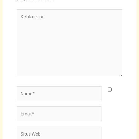
A
b
Li
p
o
n
Ketik
p
o
k
di
k
sini..
Name*
Email*
Situs
Web