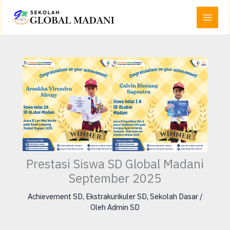
Lewati
Main
ke
Menu
konten
Prestasi Siswa SD Global Madani
September 2025
Achievement SD
,
Ekstrakurikuler SD
,
Sekolah Dasar
/
Oleh
Admin SD