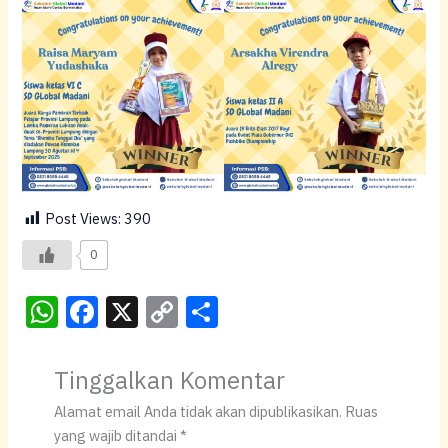
Post Views:
390
0
W
F
X
C
S
h
a
o
h
at
c
p
ar
Tinggalkan Komentar
s
e
y
e
Alamat email Anda tidak akan dipublikasikan.
Ruas
A
b
Li
yang wajib ditandai
*