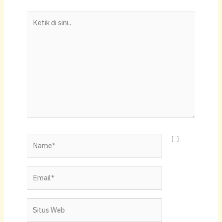
p
o
n
Ketik
p
o
k
di
k
sini..
Name*
Email*
Situs
Web