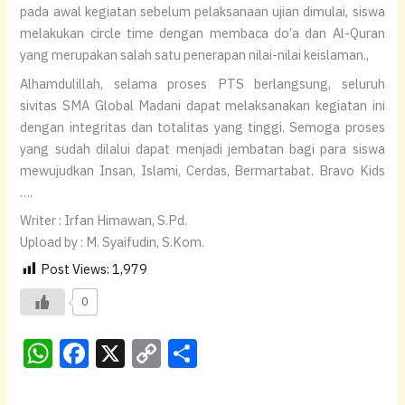
pada awal kegiatan sebelum pelaksanaan ujian dimulai, siswa
melakukan circle time dengan membaca do’a dan Al-Quran
yang merupakan salah satu penerapan nilai-nilai keislaman.,
Alhamdulillah, selama proses PTS berlangsung, seluruh
sivitas SMA Global Madani dapat melaksanakan kegiatan ini
dengan integritas dan totalitas yang tinggi. Semoga proses
yang sudah dilalui dapat menjadi jembatan bagi para siswa
mewujudkan Insan, Islami, Cerdas, Bermartabat. Bravo Kids
….
Writer : Irfan Himawan, S.Pd.
Upload by : M. Syaifudin, S.Kom.
Post Views:
1,979
0
W
F
X
C
S
h
a
o
h