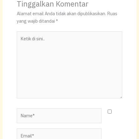
at
c
p
ar
Tinggalkan Komentar
s
e
y
e
Alamat email Anda tidak akan dipublikasikan.
Ruas
A
b
Li
yang wajib ditandai
*
p
o
n
Ketik
p
o
k
di
k
sini..
Name*
Email*