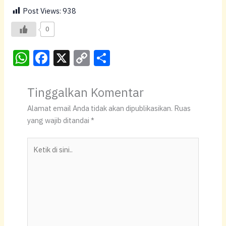
Post Views:
938
0
W
F
X
C
S
h
a
o
h
at
c
p
ar
Tinggalkan Komentar
s
e
y
e
Alamat email Anda tidak akan dipublikasikan.
Ruas
A
b
Li
yang wajib ditandai
*
p
o
n
Ketik
p
o
k
di
k
sini..