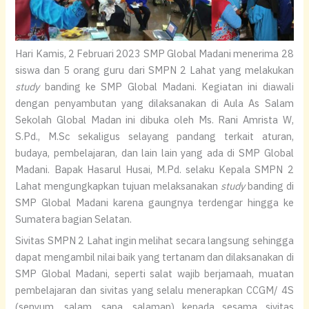
Hari Kamis, 2 Februari 2023 SMP Global Madani menerima 28
siswa dan 5 orang guru dari SMPN 2 Lahat yang melakukan
study
banding ke SMP Global Madani. Kegiatan ini diawali
dengan penyambutan yang dilaksanakan di Aula As Salam
Sekolah Global Madan ini dibuka oleh Ms. Rani Amrista W,
S.Pd., M.Sc sekaligus selayang pandang terkait aturan,
budaya, pembelajaran, dan lain lain yang ada di SMP Global
Madani. Bapak Hasarul Husai, M.Pd. selaku Kepala SMPN 2
Lahat mengungkapkan tujuan melaksanakan
study
banding di
SMP Global Madani karena gaungnya terdengar hingga ke
Sumatera bagian Selatan.
Sivitas SMPN 2 Lahat ingin melihat secara langsung sehingga
dapat mengambil nilai baik yang tertanam dan dilaksanakan di
SMP Global Madani, seperti salat wajib berjamaah, muatan
pembelajaran dan sivitas yang selalu menerapkan CCGM/ 4S
(senyum, salam, sapa, salaman) kepada sesama sivitas