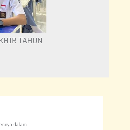
KHIR TAHUN
mennya dalam