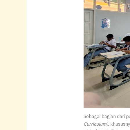
Sebagai bagian dari 
Curriculum),
khususny