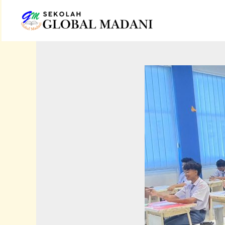
Lewati
ke
konten