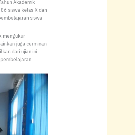
 Tahun Akademik
h 86 siswa kelas X dan
pembelajaran siswa
uk mengukur
ainkan juga cerminan
an dari ujian ini
i pembelajaran