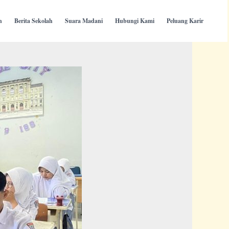
h
Berita Sekolah
Suara Madani
Hubungi Kami
Peluang Karir