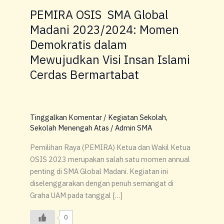
Momen
PEMIRA OSIS SMA Global
Demokratis
Madani 2023/2024: Momen
dalam
Mewujudkan
Demokratis dalam
Visi
Mewujudkan Visi Insan Islami
Insan
Cerdas Bermartabat
Islami
Cerdas
Bermartabat
Tinggalkan Komentar
/
Kegiatan Sekolah
,
Sekolah Menengah Atas
/
Admin SMA
Pemilihan Raya (PEMIRA) Ketua dan Wakil Ketua
OSIS 2023 merupakan salah satu momen annual
penting di SMA Global Madani. Kegiatan ini
diselenggarakan dengan penuh semangat di
Graha UAM pada tanggal […]
0