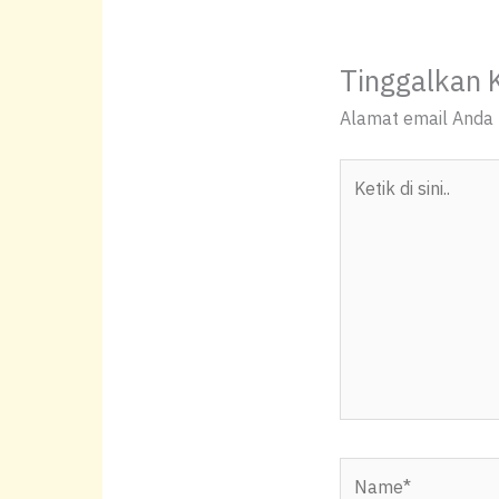
at
c
p
ar
s
e
y
e
Tinggalkan 
A
b
Li
Alamat email Anda t
p
o
n
p
o
k
Ketik
k
di
sini..
Name*