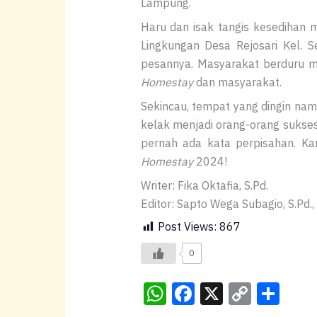
Lampung.
Haru dan isak tangis kesedihan
Lingkungan Desa Rejosari Kel.
pesannya. Masyarakat berduru m
Homestay
dan masyarakat.
Sekincau, tempat yang dingin na
kelak menjadi orang-orang sukse
pernah ada kata perpisahan. Kar
Homestay
2024!
Writer: Fika Oktafia, S.Pd.
Editor: Sapto Wega Subagio, S.Pd., 
Post Views:
867
0
W
F
X
C
S
h
a
o
h