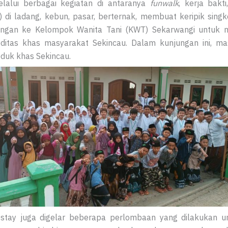
lalui berbagai kegiatan di antaranya
funwalk
, kerja bakti
di ladang, kebun, pasar, berternak, membuat keripik singk
ngan ke Kelompok Wanita Tani (KWT) Sekarwangi untuk 
itas khas masyarakat Sekincau. Dalam kunjungan ini, ma
duk khas Sekincau.
estay juga digelar beberapa perlombaan yang dilakukan