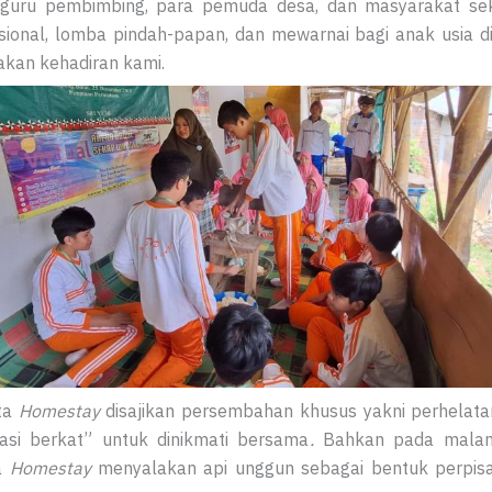
guru pembimbing, para pemuda desa, dan masyarakat se
asional, lomba pindah-papan, dan mewarnai bagi anak usia d
akan kehadiran kami.
ta
Homestay
disajikan persembahan khusus yakni perhelata
si berkat” untuk dinikmati bersama
.
Bahkan pada malam 
a
Homestay
menyalakan api unggun sebagai bentuk perpis