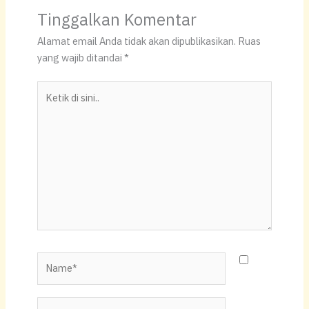
at
c
p
ar
Tinggalkan Komentar
s
e
y
e
Alamat email Anda tidak akan dipublikasikan.
Ruas
A
b
Li
yang wajib ditandai
*
p
o
n
Ketik
p
o
k
di
k
sini..
Name*
Email*