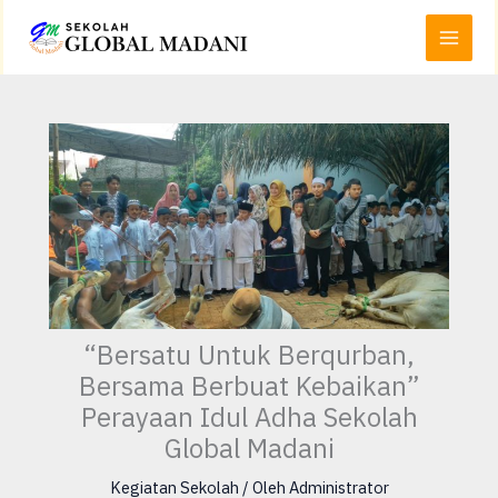
Lewati
Main
ke
Menu
konten
“Bersatu Untuk Berqurban,
Bersama Berbuat Kebaikan”
Perayaan Idul Adha Sekolah
Global Madani
Kegiatan Sekolah
/ Oleh
Administrator