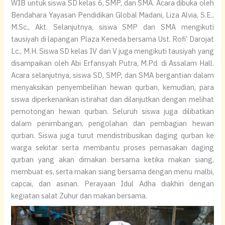
WIB untuk siswa SD kelas 6, SMP, dan SMA. Acara dibuka oleh
Bendahara Yayasan Pendidikan Global Madani, Liza Alvia, S.E.,
M.Sc., Akt. Selanjutnya, siswa SMP dan SMA mengikuti
tausiyah di lapangan Plaza Keneda bersama Ust. Rofi’ Darojat
Lc., M.H. Siswa SD kelas IV dan V juga mengikuti tausiyah yang
disampaikan oleh Abi Erfansyah Putra, M.Pd. di Assalam Hall.
Acara selanjutnya, siswa SD, SMP, dan SMA bergantian dalam
menyaksikan penyembelihan hewan qurban, kemudian, para
siswa diperkenankan istirahat dan dilanjutkan dengan melihat
pemotongan hewan qurban. Seluruh siswa juga dilibatkan
dalam penimbangan, pengolahan dan pembagian hewan
qurban. Siswa juga turut mendistribusikan daging qurban ke
warga sekitar serta membantu proses pemasakan daging
qurban yang akan dimakan bersama ketika makan siang,
membuat es, serta makan siang bersama dengan menu malbi,
capcai, dan asinan. Perayaan Idul Adha diakhiri dengan
kegiatan salat Zuhur dan makan bersama.