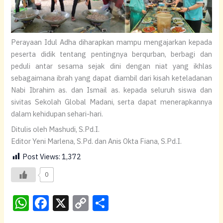
Perayaan Idul Adha diharapkan mampu mengajarkan kepada
peserta didik tentang pentingnya berqurban, berbagi dan
peduli antar sesama sejak dini dengan niat yang ikhlas
sebagaimana ibrah yang dapat diambil dari kisah keteladanan
Nabi Ibrahim as. dan Ismail as. kepada seluruh siswa dan
sivitas Sekolah Global Madani, serta dapat menerapkannya
dalam kehidupan sehari-hari.
Ditulis oleh Mashudi, S.Pd.I.
Editor Yeni Marlena, S.Pd. dan Anis Okta Fiana, S.Pd.I.
Post Views:
1,372
0
W
F
X
C
S
h
a
o
h