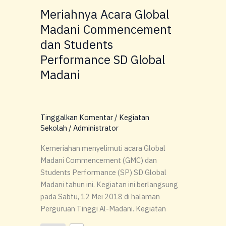
dan
Meriahnya Acara Global
Students
Madani Commencement
Performance
dan Students
SD
Global
Performance SD Global
Madani
Madani
Tinggalkan Komentar
/
Kegiatan
Sekolah
/
Administrator
Kemeriahan menyelimuti acara Global
Madani Commencement (GMC) dan
Students Performance (SP) SD Global
Madani tahun ini. Kegiatan ini berlangsung
pada Sabtu, 12 Mei 2018 di halaman
Perguruan Tinggi Al-Madani. Kegiatan