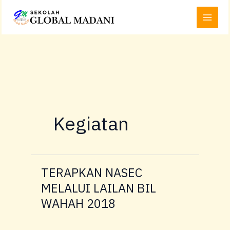
Lewati
Main
ke
Menu
konten
Kegiatan
TERAPKAN NASEC
TERAPKAN
NASEC
MELALUI LAILAN BIL
MELALUI
WAHAH 2018
LAILAN
BIL