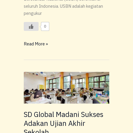
seluruh Indonesia. USBN adalah kegiatan
pengukur
0
Read More »
SD
Global
Madani
Sukses
Adakan
Ujian
SD Global Madani Sukses
Akhir
Adakan Ujian Akhir
Sekolah
Sekolah