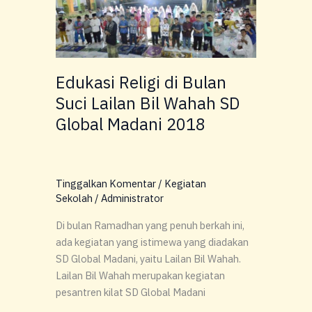
Religi
di
Bulan
Suci
Edukasi Religi di Bulan
Lailan
Bil
Suci Lailan Bil Wahah SD
Wahah
Global Madani 2018
SD
Global
Madani
2018
Tinggalkan Komentar
/
Kegiatan
Sekolah
/
Administrator
Di bulan Ramadhan yang penuh berkah ini,
ada kegiatan yang istimewa yang diadakan
SD Global Madani, yaitu Lailan Bil Wahah.
Lailan Bil Wahah merupakan kegiatan
pesantren kilat SD Global Madani