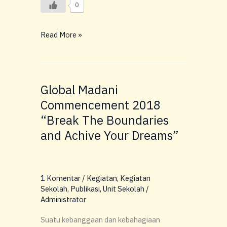
0
Read More »
Global Madani
Global
Madani
Commencement 2018
Commencement
“Break The Boundaries
2018
and Achive Your Dreams”
“Break
The
Boundaries
and
1 Komentar
/
Kegiatan
,
Kegiatan
Achive
Sekolah
,
Publikasi
,
Unit Sekolah
/
Your
Administrator
Dreams”
Suatu kebanggaan dan kebahagiaan