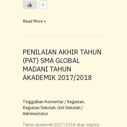
0
Read More »
PENILAIAN AKHIR TAHUN
PENILAIAN
AKHIR
(PAT) SMA GLOBAL
TAHUN
MADANI TAHUN
(PAT)
AKADEMIK 2017/2018
SMA
GLOBAL
MADANI
TAHUN
Tinggalkan Komentar
/
Kegiatan
,
AKADEMIK
Kegiatan Sekolah
,
Unit Sekolah
/
2017/2018
Administrator
Tahun akademik 2017/2018 akan segera