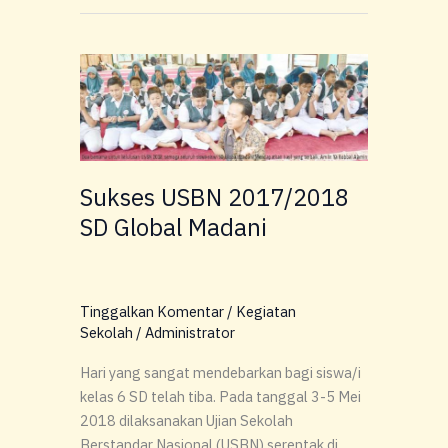
Sukses
USBN
2017/2018
SD
Global
Madani
Sukses USBN 2017/2018
SD Global Madani
Tinggalkan Komentar
/
Kegiatan
Sekolah
/
Administrator
Hari yang sangat mendebarkan bagi siswa/i
kelas 6 SD telah tiba. Pada tanggal 3-5 Mei
2018 dilaksanakan Ujian Sekolah
Berstandar Nasional (USBN) serentak di