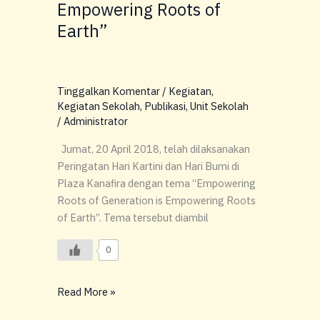
Empowering Roots of
SMA
GLOBAL
Earth”
MADANI
“Empowering
Roots
Tinggalkan Komentar
/
Kegiatan
,
of
Kegiatan Sekolah
,
Publikasi
,
Unit Sekolah
Generation
/
Administrator
is
Empowering
Jumat, 20 April 2018, telah dilaksanakan
Roots
Peringatan Hari Kartini dan Hari Bumi di
of
Plaza Kanafira dengan tema “Empowering
Earth”
Roots of Generation is Empowering Roots
of Earth”. Tema tersebut diambil
0
Read More »