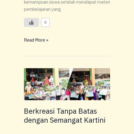
kemampuan siswa setelah mendapat materi
pembelajaran yang
0
Read More »
Berkreasi
Tanpa
Batas
dengan
Semangat
Kartini
Berkreasi Tanpa Batas
dengan Semangat Kartini