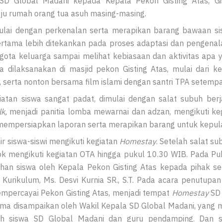
SD Global Madani kepada Kepala Pekon Gisting Atas, Gis
ju rumah orang tua asuh masing-masing.
mulai dengan perkenalan serta merapikan barang bawaan s
pertama lebih ditekankan pada proses adaptasi dan pengena
gota keluarga sampai melihat kebiasaan dan aktivitas apa 
a dilaksanakan di masjid pekon Gisting Atas, mulai dari k
 serta nonton bersama film islami dengan santri TPA setempa
atan siswa sangat padat, dimulai dengan salat subuh ber
k,
menjadi panitia lomba mewarnai dan adzan, mengikuti keg
mempersiapkan laporan serta merapikan barang untuk kepula
ir siswa-siswi mengikuti kegiatan
Homestay
. Setelah salat 
ok mengikuti kegiatan OTA hingga pukul 10.30 WIB. Pada Pu
an siswa oleh Kepala Pekon Gisting Atas kepada pihak se
Kurikulum, Ms. Desvi Kurnia SR., S.T. Pada acara penutupa
empercayai Pekon Gisting Atas, menjadi tempat
Homestay
SD 
ama disampaikan oleh Wakil Kepala SD Global Madani, yang 
uruh siswa SD Global Madani dan guru pendamping. Dan s