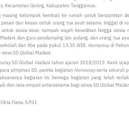
as, Kecamatan Gisting, Kabupaten Tanggamus.
g-masing kelompok kembali ke rumah untuk berpamitan de
 pesan dan kesan untuk orang tua asuh selama tinggal di r
ntuk siswa-siswi, nampak wajah kesedihan hingga siswa 
 Madani dan guru pendamping izin pulang, dan orang tua a
sekolah dan tiba pada pukul 15.30 WIB.
Homestay
di Pekon
siswi SD Global Madani.
stay
SD Global madani tahun ajaran 2018/2019. Kami ucap
ara pimpinan SD, panitia kegiatan
Homestay
serta seluruh p
aksananya kegiatan ini. Semoga kegiatan yang telah ter
wab dan rasa empati antarsesama bagi siswa SD Global Madan
Okta Fiana, S.Pd.I.