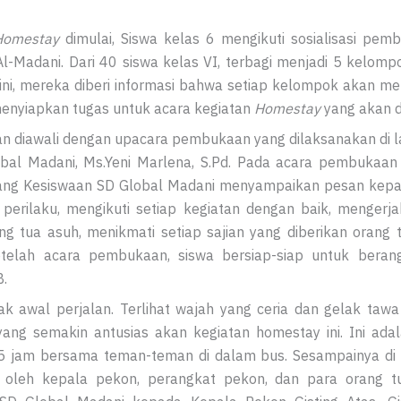
Homestay
dimulai, Siswa kelas 6 mengikuti sosialisasi pemb
Al-Madani. Dari 40 siswa kelas VI, terbagi menjadi 5 kelomp
ini, mereka diberi informasi bahwa setiap kelompok akan
menyiapkan tugas untuk acara kegiatan
Homestay
yang akan d
an diawali dengan upacara pembukaan yang dilaksanakan di l
bal Madani, Ms.Yeni Marlena, S.Pd. Pada acara pembukaan t
dang Kesiswaan SD Global Madani menyampaikan pesan kepa
erilaku, mengikuti setiap kegiatan dengan baik, mengerjak
 tua asuh, menikmati setiap sajian yang diberikan orang 
etelah acara pembukaan, siswa bersiap-siap untuk beran
.
ak awal perjalan. Terlihat wajah yang ceria dan gelak taw
ang semakin antusias akan kegiatan homestay ini. Ini a
 jam bersama teman-teman di dalam bus. Sesampainya di P
oleh kepala pekon, perangkat pekon, dan para orang tua