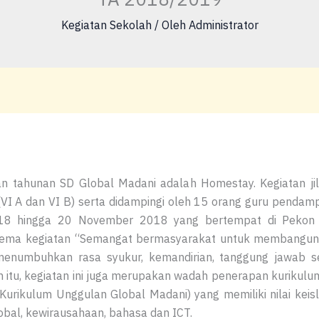
Kegiatan Sekolah
/ Oleh
Administrator
n tahunan SD Global Madani adalah Homestay. Kegiatan jilid 
s (VI A dan VI B) serta didampingi oleh 15 orang guru pendampi
8 hingga 20 November 2018 yang bertempat di Pekon Gis
ma kegiatan “Semangat bermasyarakat untuk membangun p
n menumbuhkan rasa syukur, kemandirian, tanggung jawab s
n itu, kegiatan ini juga merupakan wadah penerapan kurikul
urikulum Unggulan Global Madani) yang memiliki nilai keis
bal, kewirausahaan, bahasa dan ICT.