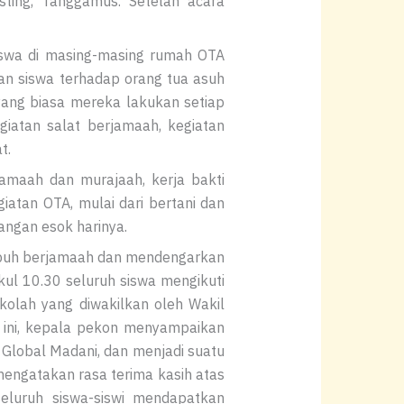
ting, Tanggamus. Setelah acara
iswa di masing-masing rumah OTA
lan siswa terhadap orang tua asuh
yang biasa mereka lakukan setiap
egiatan salat berjamaah, kegiatan
t.
jamaah dan murajaah, kerja bakti
iatan OTA, mulai dari bertani dan
ngan esok harinya.
subuh berjamaah dan mendengarkan
kul 10.30 seluruh siswa mengikuti
kolah yang diwakilkan oleh Wakil
n ini, kepala pekon menyampaikan
Global Madani, dan menjadi suatu
mengatakan rasa terima kasih atas
eluruh siswa-siswi mendapatkan