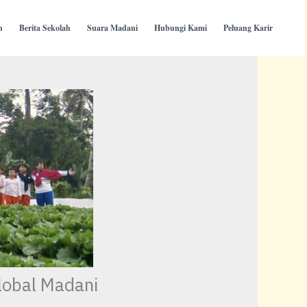
h
Berita Sekolah
Suara Madani
Hubungi Kami
Peluang Karir
lobal Madani