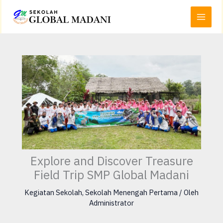
Lewati
Main
ke
Menu
konten
Explore and Discover Treasure
Field Trip SMP Global Madani
Kegiatan Sekolah
,
Sekolah Menengah Pertama
/ Oleh
Administrator