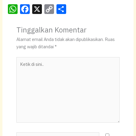
W
F
X
C
S
h
a
o
h
at
c
p
ar
Tinggalkan Komentar
s
e
y
e
Alamat email Anda tidak akan dipublikasikan.
Ruas
A
b
Li
yang wajib ditandai
*
p
o
n
Ketik
p
o
k
di
k
sini..
Name*