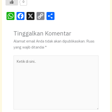
0
W
F
X
C
S
h
a
o
h
at
c
p
ar
Tinggalkan Komentar
s
e
y
e
Alamat email Anda tidak akan dipublikasikan.
Ruas
A
b
Li
yang wajib ditandai
*
p
o
n
Ketik
p
o
k
di
k
sini..