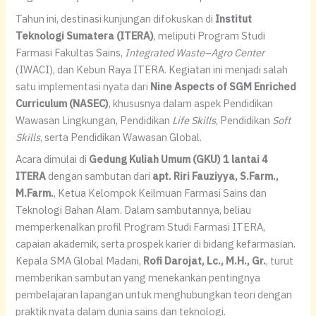
Tahun ini, destinasi kunjungan difokuskan di
Institut
Teknologi Sumatera (ITERA)
, meliputi Program Studi
Farmasi Fakultas Sains,
Integrated Waste–Agro Center
(IWACI), dan Kebun Raya ITERA. Kegiatan ini menjadi salah
satu implementasi nyata dari
Nine Aspects of SGM Enriched
Curriculum (NASEC)
, khususnya dalam aspek Pendidikan
Wawasan Lingkungan, Pendidikan
Life Skills
, Pendidikan
Soft
Skills
, serta Pendidikan Wawasan Global.
Acara dimulai di
Gedung Kuliah Umum (GKU) 1 lantai 4
ITERA
dengan sambutan dari
apt. Riri Fauziyya, S.Farm.,
M.Farm.
, Ketua Kelompok Keilmuan Farmasi Sains dan
Teknologi Bahan Alam. Dalam sambutannya, beliau
memperkenalkan profil Program Studi Farmasi ITERA,
capaian akademik, serta prospek karier di bidang kefarmasian.
Kepala SMA Global Madani,
Rofi Darojat, Lc., M.H., Gr.
, turut
memberikan sambutan yang menekankan pentingnya
pembelajaran lapangan untuk menghubungkan teori dengan
praktik nyata dalam dunia sains dan teknologi.