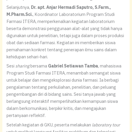
Selanjutnya,
Dr. apt. Anjar Hermadi Saputro, S.Farm.,
M.Pharm.Sci.
, Koordinator Laboratorium Program Studi
Farmasi ITERA, memperkenalkan kegiatan laboratorium
beserta demonstrasi penggunaan alat-alat yang tidak hanya
digunakan untuk penelitian, tetapi juga dalam proses produksi
obat dan sediaan farmasi. Kegiatan ini memberikan siswa
pemahaman konkret tentang penerapan ilmu sains dalam
kehidupan sehari-hari.
Sesi
sharing
bersama
Gabriel Setiawan Tamba
, mahasiswa
Program Studi Farmasi ITERA, menambah semangat siswa
untuk belajar dan mengeksplorasi dunia farmasi. Ia berbagi
pengalaman tentang perkuliahan, penelitian, dan peluang
pengembangan diri di bidang sains. Sesi tanya jawab yang
berlangsung interaktif memperlihatkan kemampuan siswa
dalam berkomunikasi, berpikir kritis, dan mengajukan
pertanyaan reflektif.
Setelah kegiatan di GKU, peserta melakukan
laboratory tour
untuk melihat langsung fasilitas praktikum dan teknologi