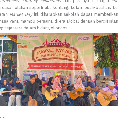
rmances, Literacy Exhibitions
dan pastinya berbagai
Fo
sar olahan seperti ubi, kentang, ketan, buah-buahan, ber
iatan
Market Day
ini, diharapkan sekolah dapat memberikan
gsa yang mampu bersaing di era global dengan berciri isla
g sejahtera dalam bidang ekonomi.