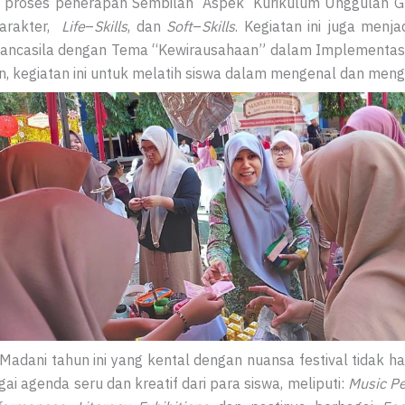
 proses penerapan Sembilan Aspek Kurikulum Unggulan G
Karakter,
Life
–
Skills
, dan
Soft
–
Skills
. Kegiatan ini juga menj
 Pancasila dengan Tema “Kewirausahaan” dalam Implementasi
 kegiatan ini untuk melatih siswa dalam mengenal dan meng
dani tahun ini yang kental dengan nuansa festival tidak hany
ai agenda seru dan kreatif dari para siswa, meliputi:
Music Pe