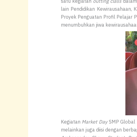
satu kegiatan
outting class
dalam
lain Pendidikan Kewirausahaan, 
Proyek Penguatan Profil Pelajar
menumbuhkan jiwa kewirausahaan,
Kegiatan
Market Day
SMP Global Ma
melainkan juga diisi dengan berbag