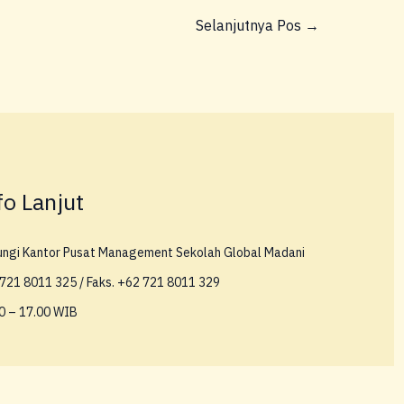
Selanjutnya Pos
→
fo Lanjut
ungi Kantor Pusat Management Sekolah Global Madani
721 8011 325 / Faks. +62 721 8011 329
0 – 17.00 WIB