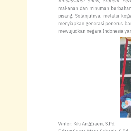
Ambassador Show, Student Perfo
makanan dan minuman berbahan da
pisang. Selanjutnya, melalui keg
menyiapkan generasi penerus ban
mewujudkan negara Indonesia yan
Writer: Kiki Anggraeni, S.Pd.