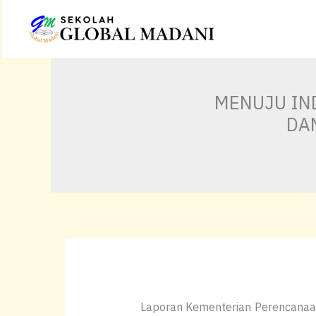
Lewati
ke
konten
MENUJU IN
DA
Laporan Kementerian Perencanaa