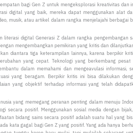
sempatan bagi Gen Z untuk mengeksplorasi kreativitas dan i
erasi digital yang baik, mereka dapat menggunakan alat da
ideo, musik, atau artikel dalam rangka menjelajahi berbagai
iterasi digital Generasi Z dalam rangka pengembangan sai
engan mengembangkan pemikiran yang kritis dan dilanjutkan de
fikan diantara tiga keterampilan lainnya, karena berpikir 
erubahan yang cepat. Teknologi yang berkembang pesat 
membantu dalam memahami dan mengeavulasi informasi, s
uasi yang beragam. Berpikir kritis ini bisa dilakukan de
ian yang objektif terhadap informasi yang telah didapat
anusia yang memegang peranan penting dalam menuju Indone
 secara positif. Menggunakan sosial media dengan bijak, a
aatan bidang sains secara positif adalah suatu hal yang bi
k ada kata gagal bagi Gen Z yang positif. Yang ada hanya berh
angan tunggu keren baru mulai, tapi mulailah sekarang un