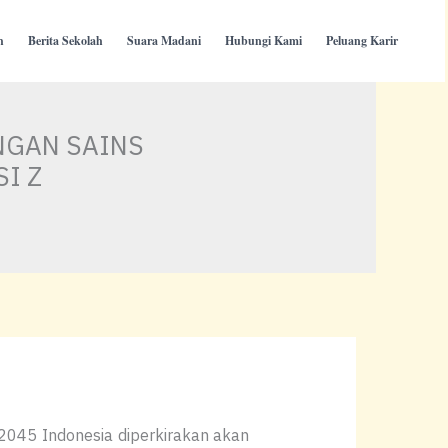
h
Berita Sekolah
Suara Madani
Hubungi Kami
Peluang Karir
NGAN SAINS
I Z
045 Indonesia diperkirakan akan