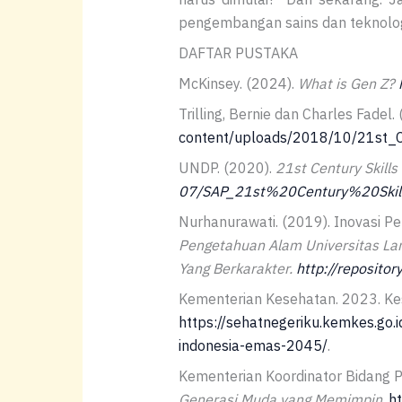
pengembangan sains dan teknologi
DAFTAR PUSTAKA
McKinsey. (2024).
What is Gen Z?
Trilling, Bernie dan Charles Fadel.
content/uploads/2018/10/21st_C
UNDP. (2020).
21st Century Skills
07/SAP_21st%20Century%20Skill
Nurhanurawati. (2019). Inovasi P
Pengetahuan Alam Universitas La
Yang Berkarakter.
http://repositor
Kementerian Kesehatan. 2023. Ke
https://sehatnegeriku.kemkes.go
indonesia-emas-2045/
.
Kementerian Koordinator Bidang
Generasi Muda yang Memimpin
.
h