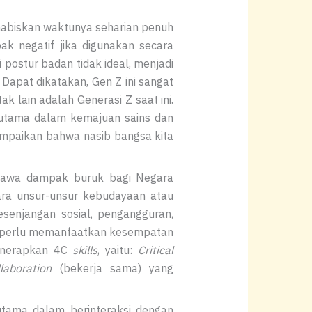
habiskan waktunya seharian penuh
 negatif jika digunakan secara
postur badan tidak ideal, menjadi
 Dapat dikatakan, Gen Z ini sangat
 lain adalah Generasi Z saat ini.
rutama dalam kemajuan sains dan
ampaikan bahwa nasib bangsa kita
bawa dampak buruk bagi Negara
tara unsur-unsur kebudayaan atau
senjangan sosial, pengangguran,
n Z perlu memanfaatkan kesempatan
menerapkan 4C
skills
, yaitu:
Critical
laboration
(bekerja sama) yang
utama dalam berinteraksi dengan