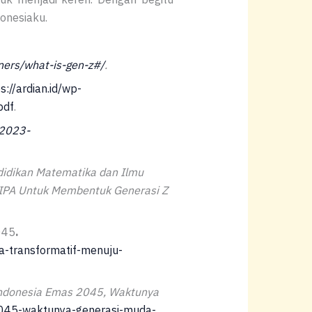
onesiaku.
ners/what-is-gen-z#/
.
s://ardian.id/wp-
pdf
.
/2023-
didikan Matematika dan Ilmu
MIPA Untuk Membentuk Generasi Z
045
.
a-transformatif-menuju-
ndonesia Emas 2045, Waktunya
045-waktunya-generasi-muda-