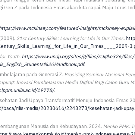
 Gen Z pada Indonesia Emas akan kita capai. Maju Terus Ind
https://www.mckinsey.com/featured-insights/mckinsey-explai
 (2009).
21st Century Skills: Learning for Life in Our Times
.
http
entury_Skills_Learning_for_Life_in_Our_Times____2009-3.
 for Youth.
https://www.undp.org/sites/g/files/zskgke326/files
s_English_Students%20Handbook.pdf
.
embelajaran pada Generasi Z.
Prosiding Seminar Nasional Pen
mpung: Inovasi Pembelajaran Media Digital Bagi Calon Guru 
y.lppm.unila.ac.id/19778/
.
sehatan Jadi Upaya Transformatif Menuju Indonesia Emas 2
.id/baca/rilis-media/20230616/2243273/kesehatan-jadi-upay
 Pembangunan Manusia dan Kebudayaan. 2024.
Menko PMK: I
ttps://www.kemenkopmk.go.id/menko-pmk-indonesia-emas-2