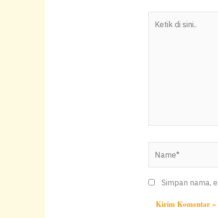
p
o
n
p
o
k
Ketik
k
di
sini..
Name*
Simpan nama, em