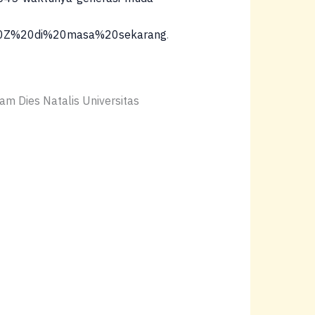
20Z%20di%20masa%20sekarang
.
m Dies Natalis Universitas