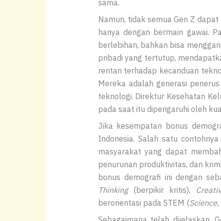
sama.
Namun, tidak semua Gen Z dapat 
hanya dengan bermain gawai. P
berlebihan, bahkan bisa menggang
pribadi yang tertutup, mendapatka
rentan terhadap kecanduan teknol
Mereka adalah generasi penerus
teknologi. Direktur Kesehatan K
pada saat itu dipengaruhi oleh kual
Jika kesempatan bonus demogr
Indonesia. Salah satu contohnya
masyarakat yang dapat membahay
penurunan produktivitas, dan kri
bonus demografi ini dengan se
Thinking
(berpikir kritis),
Creativ
berorientasi pada STEM (
Science,
Sebagaimana telah dijelaskan, 