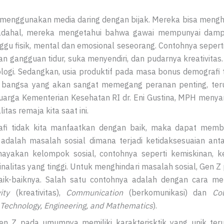
menggunakan media daring dengan bijak. Mereka bisa meng
adahal, mereka mengetahui bahwa gawai mempunyai dampak
gu fisik, mental dan emosional seseorang. Contohnya seperti 
n gangguan tidur, suka menyendiri, dan pudarnya kreativitas.
ogi. Sedangkan, usia produktif pada masa bonus demografi tak
 bangsa yang akan sangat memegang peranan penting, te
eluarga Kementerian Kesehatan RI dr. Eni Gustina, MPH meny
itas remaja kita saat ini.
afi tidak kita manfaatkan dengan baik, maka dapat mem
 adalah masalah sosial dimana terjadi ketidaksesuaian an
akan kelompok sosial, contohnya seperti kemiskinan, ke
minalitas yang tinggi. Untuk menghindari masalah sosial, Ge
baik-baiknya. Salah satu contohnya adalah dengan cara 
ity
(kreativitas),
Communication
(berkomunikasi) dan
Col
 Technology, Engineering, and Mathematics
).
Gen Z pada umumnya memiliki karakterisktik yang unik ter