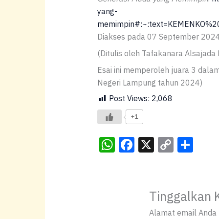
yang-
memimpin#:~:text=KEMENKO%2
Diakses pada 07 September 2024
(Ditulis oleh Tafakanara Alsajada
Esai ini memperoleh juara 3 dala
Negeri Lampung tahun 2024)
Post Views:
2,068
+1
W
F
X
C
S
h
a
o
h
at
c
p
ar
s
e
y
e
Tinggalkan 
A
b
Li
Alamat email Anda t