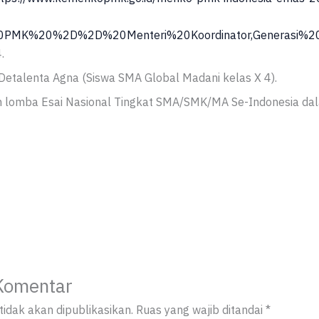
0PMK%20%2D%2D%20Menteri%20Koordinator,Generasi%
.
 Detalenta Agna (Siswa SMA Global Madani kelas X 4).
m lomba Esai Nasional Tingkat SMA/SMK/MA Se-Indonesia dala
Komentar
idak akan dipublikasikan.
Ruas yang wajib ditandai
*