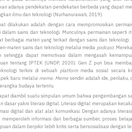
rlukan adanya pendekatan-pendekatan berbeda yang dapat me
kan ilmu dan teknologi (Nurhanurawati, 2019).
at dilakukan adalah dengan cara mempromosikan permain
i dalam sains dan teknologi. Munculnya permainan seperti i
 berbagai materi yang terkait dengan sains dan teknologi. 
i-materi sains dan teknologi melalui media
podcast
. Mereka
an sehingga dapat memotivasi dalam mengasah kemampu
huan tentang IPTEK (UNDP, 2020). Gen Z pun bisa membag
nologi terkini di sebuah
platform
media sosial secara kre
spek baru melalui
meme
.
Meme
sendiri adalah ide, perilaku
kerangka budaya tertentu.
dapat diambil suatu simpulan umum bahwa pengembangan sai
dasar yakni literasi digital. Literasi digital merupakan k
asi digital dan alat alat komunikasi. Dengan adanya literas
memperoleh informasi dari berbagai sumber, proses belajar
 dalam berpikir lebih kritis serta bersosialisasi dengan lebih