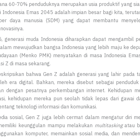
ana 60-70% penduduknya merupakan usia produktif yang si
si Indonesia Emas 2045 adalah impian besar bagi kita, ter
mber daya manusia (SDM) yang dapat membantu menyele
inovasinya.
5, generasi muda Indonesia diharapkan dapat mengambil p
dalam mewujudkan bangsa Indonesia yang lebih maju ke depa
dayaan (Menko PMK) menyatakan di masa Indonesia Emas
i Z di masa sekarang.
skripsikan bahwa Gen Z adalah generasi yang lahir pada t
oleh era digital. Bahkan, mereka disebut sebagai penduduk 
n dengan pesatnya perkembangan internet. Kehidupan m
asi, kehidupan mereka pun seolah tidak lepas dari gawai da
entang teknologi informasi dan komunikasi.
a sosial, Gen Z juga lebih cermat dalam mengatur diri m
i memiliki keunggulan mampu melakukan
multitasking
atau b
nggunakan komputer, memainkan sosial media, dan mende