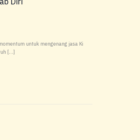
ab Diri
i momentum untuk mengenang jasa Ki
ruh […]