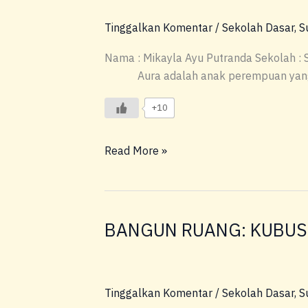
Teman
Tinggalkan Komentar
/
Sekolah Dasar
,
S
Sejati
Nama : Mikayla Ayu Putranda Sekolah :
Aura adalah anak perempuan yang 
+10
Read More »
BANGUN RUANG: KUBUS
BANGUN
RUANG:
KUBUS
Tinggalkan Komentar
/
Sekolah Dasar
,
S