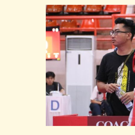
Pentingnya
Beladiri
untuk
Anak
SMP
:
Melindungi
Diri
dan
Membangun
Karakter