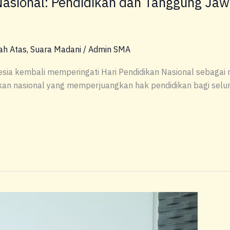
 Nasional: Pendidikan dan Tanggung Jaw
ah Atas
,
Suara Madani
/
Admin SMA
esia kembali memperingati Hari Pendidikan Nasional sebaga
kan nasional yang memperjuangkan hak pendidikan bagi selu