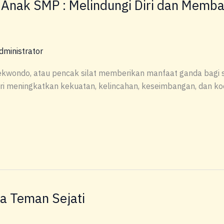
k Anak SMP : Melindungi Diri dan Memb
dministrator
 taekwondo, atau pencak silat memberikan manfaat ganda bag
diri meningkatkan kekuatan, kelincahan, keseimbangan, dan ko
a Teman Sejati