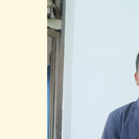
Global
Madani:
Saya
Ingin
OSIS
Lebih
Maju
dan
Menjadi
Teladan
Siswa