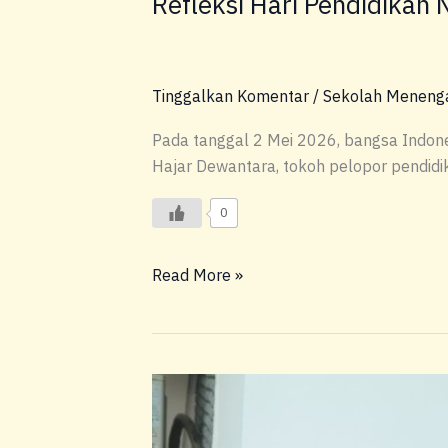
Refleksi Hari Pendidikan
Refleksi
Hari
Pendidikan
Nasional:
Tinggalkan Komentar
/
Sekolah Meneng
Pendidikan
dan
Pada tanggal 2 Mei 2026, bangsa Indon
Tanggung
Hajar Dewantara, tokoh pelopor pendidi
Jawab
Diri
0
Read More »
Ketua
OSIS
SMA