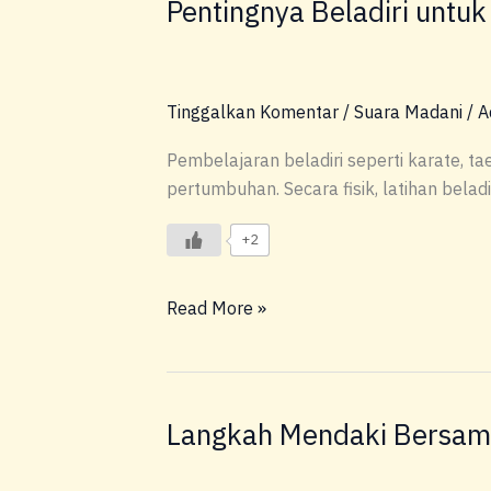
Pentingnya Beladiri untu
Tinggalkan Komentar
/
Suara Madani
/
A
Pembelajaran beladiri seperti karate,
pertumbuhan. Secara fisik, latihan bela
+2
Read More »
Langkah Mendaki Bersam
Langkah
Mendaki
Bersama