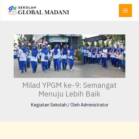
Lewati
Main
ke
Menu
konten
Milad YPGM ke-9: Semangat
Menuju Lebih Baik
Kegiatan Sekolah
/ Oleh
Administrator