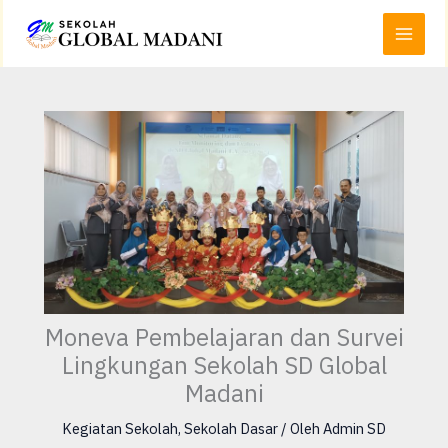
Lewati
Main
ke
Menu
konten
Moneva Pembelajaran dan Survei
Lingkungan Sekolah SD Global
Madani
Kegiatan Sekolah
,
Sekolah Dasar
/ Oleh
Admin SD