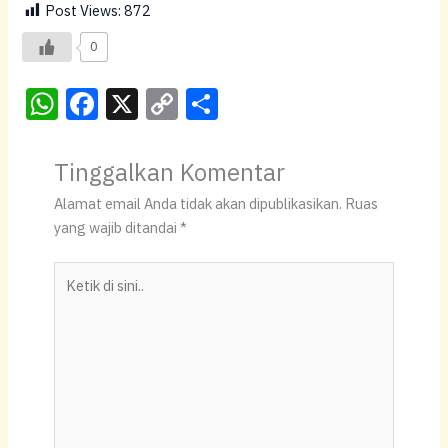
Post Views:
872
0
W
F
X
C
S
h
a
o
h
at
c
p
ar
Tinggalkan Komentar
s
e
y
e
Alamat email Anda tidak akan dipublikasikan.
Ruas
A
b
Li
yang wajib ditandai
*
p
o
n
Ketik
p
o
k
di
k
sini..