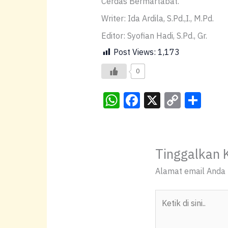
Cerdas Bermartabat.
Writer: Ida Ardila, S.Pd.,I., M.Pd.
Editor: Syofian Hadi, S.Pd., Gr.
Post Views:
1,173
0
W
F
X
C
S
h
a
o
h
at
c
p
ar
s
e
y
e
Tinggalkan 
A
b
Li
Alamat email Anda t
p
o
n
p
o
k
Ketik
k
di
sini..