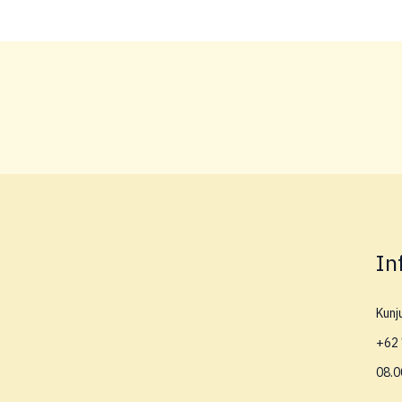
In
Kunj
+62 
08.0