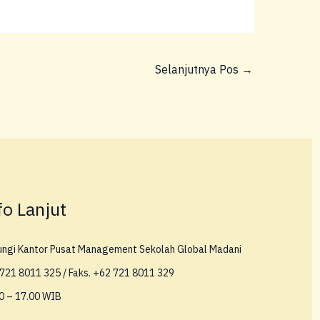
Selanjutnya Pos
→
fo Lanjut
ungi Kantor Pusat Management Sekolah Global Madani
721 8011 325 / Faks. +62 721 8011 329
0 – 17.00 WIB