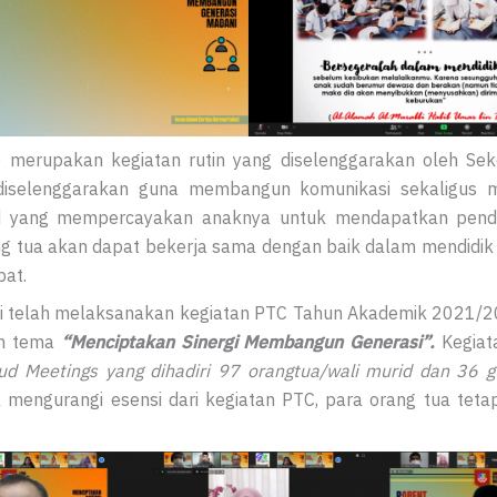
 merupakan kegiatan rutin yang diselenggarakan oleh Sek
 diselenggarakan guna membangun komunikasi sekaligus 
id yang mempercayakan anaknya untuk mendapatkan pendid
g tua akan dapat bekerja sama dengan baik dalam mendidik 
bat.
i telah melaksanakan kegiatan PTC Tahun Akademik 2021/20
an tema
“
Menciptakan Sinergi Membangun Generasi
”.
Kegiata
ud Meetings
yang dihadiri 97 orangtua/wali murid dan 36 
k mengurangi esensi dari kegiatan PTC, para orang tua tetap 