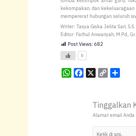
lomba kelompok antar guru, tuk
kekompakan, dan kekeluaragaan 
mempererat hubungan seluruh siv
Writer: Tasya Giska Jelita Sari, S.S.
Editor: Fathul Anwariyah, M.Pd., Gr.
Post Views:
682
0
W
F
X
C
S
h
a
o
h
at
c
p
ar
s
e
y
e
Tinggalkan 
A
b
Li
Alamat email Anda t
p
o
n
p
o
k
Ketik