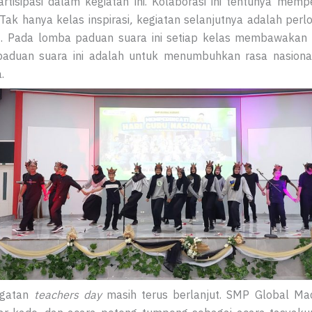
artisipasi dalam kegiatan ini. Kolaborasi ini tentunya me
Tak hanya kelas inspirasi
,
kegiatan selanjutnya adalah per
. Pada lomba paduan suara ini setiap kelas membawakan s
 paduan suara ini adalah untuk menumbuhkan rasa nasion
.
ngatan
teachers day
masih terus berlanjut. SMP Global Ma