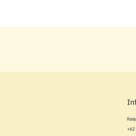
In
Kunj
+62 