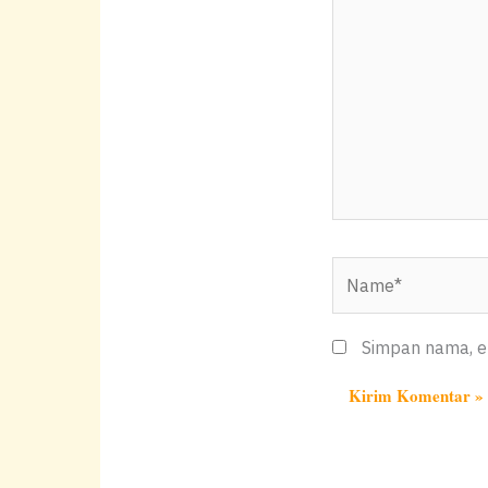
k
di
sini..
Name*
Simpan nama, em