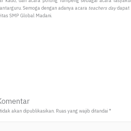
ar kado, dan acara potong tumpeng sebagai acara tasyak
antarguru. Semoga dengan adanya acara
teachers day
dapat 
itas SMP Global Madani.
Komentar
idak akan dipublikasikan.
Ruas yang wajib ditandai
*