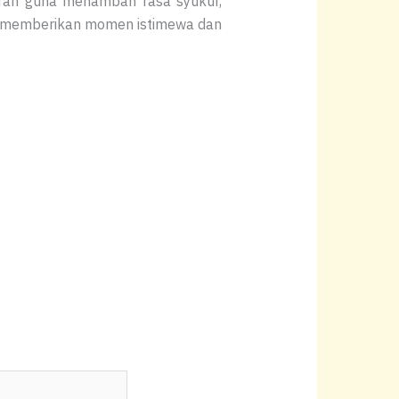
uran guna menambah rasa syukur,
memberikan momen istimewa dan