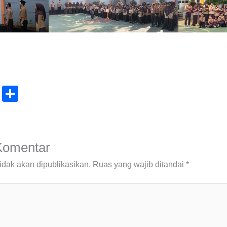
C
S
o
h
p
ar
y
e
Komentar
Li
idak akan dipublikasikan.
Ruas yang wajib ditandai
*
n
k