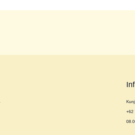
In
Kunj
r
+62 
08.0