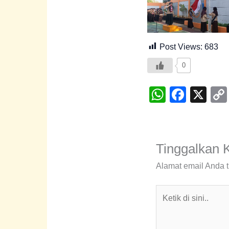
Post Views:
683
0
W
F
X
h
a
at
c
s
e
Tinggalkan 
A
b
Alamat email Anda t
p
o
p
o
Ketik
di
k
sini..