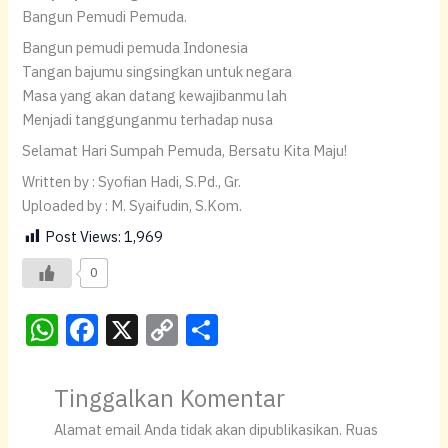
Bangun Pemudi Pemuda.
Bangun pemudi pemuda Indonesia
Tangan bajumu singsingkan untuk negara
Masa yang akan datang kewajibanmu lah
Menjadi tanggunganmu terhadap nusa
Selamat Hari Sumpah Pemuda, Bersatu Kita Maju!
Written by : Syofian Hadi, S.Pd., Gr.
Uploaded by : M. Syaifudin, S.Kom.
Post Views:
1,969
0
W
F
X
C
S
h
a
o
h
at
c
p
ar
Tinggalkan Komentar
s
e
y
e
Alamat email Anda tidak akan dipublikasikan.
Ruas