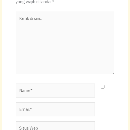
A
b
Li
yang wajib ditandai
*
p
o
n
Ketik
p
o
k
di
k
sini..
Name*
Email*
Situs