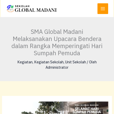
Lewati
Main
ke
Menu
konten
SMA Global Madani
Melaksanakan Upacara Bendera
dalam Rangka Memperingati Hari
Sumpah Pemuda
Kegiatan
,
Kegiatan Sekolah
,
Unit Sekolah
/ Oleh
Administrator