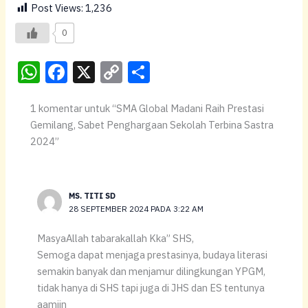
Post Views:
1,236
0
W
F
X
C
S
h
a
o
h
1 komentar untuk “SMA Global Madani Raih Prestasi
at
c
p
ar
Gemilang, Sabet Penghargaan Sekolah Terbina Sastra
s
e
y
e
2024”
A
b
Li
p
o
n
p
o
k
MS. TITI SD
28 SEPTEMBER 2024 PADA 3:22 AM
k
MasyaAllah tabarakallah Kka” SHS,
Semoga dapat menjaga prestasinya, budaya literasi
semakin banyak dan menjamur dilingkungan YPGM,
tidak hanya di SHS tapi juga di JHS dan ES tentunya
aamiin