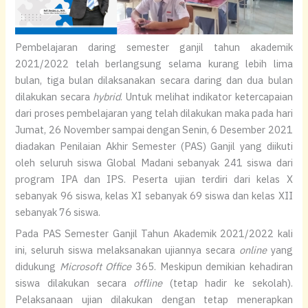
Pembelajaran daring semester ganjil tahun akademik
2021/2022 telah berlangsung selama kurang lebih lima
bulan, tiga bulan dilaksanakan secara daring dan dua bulan
dilakukan secara
hybrid
. Untuk melihat indikator ketercapaian
dari proses pembelajaran yang telah dilakukan maka pada hari
Jumat, 26 November sampai dengan Senin, 6 Desember 2021
diadakan Penilaian Akhir Semester (PAS) Ganjil yang diikuti
oleh seluruh siswa Global Madani sebanyak 241 siswa dari
program IPA dan IPS. Peserta ujian terdiri dari kelas X
sebanyak 96 siswa, kelas XI sebanyak 69 siswa dan kelas XII
sebanyak 76 siswa.
Pada PAS Semester Ganjil Tahun Akademik 2021/2022 kali
ini, seluruh siswa melaksanakan ujiannya secara
online
yang
didukung
Microsoft Office
365. Meskipun demikian kehadiran
siswa dilakukan secara
offline
(tetap hadir ke sekolah).
Pelaksanaan ujian dilakukan dengan tetap menerapkan