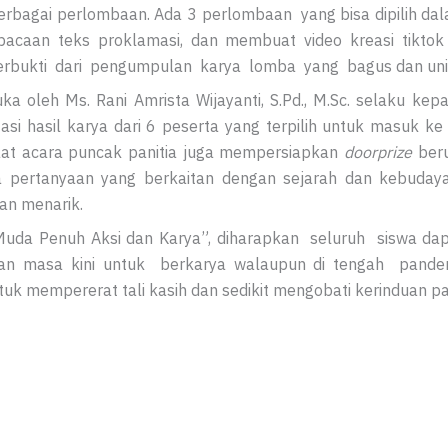
berbagai perlombaan. Ada 3 perlombaan yang bisa dipilih d
embacaan teks proklamasi, dan membuat video kreasi tikt
a terbukti dari pengumpulan karya lomba yang bagus dan uni
a oleh Ms. Rani Amrista Wijayanti, S.Pd., M.Sc. selaku ke
asi hasil karya dari 6 peserta yang terpilih untuk masuk k
saat acara puncak panitia juga mempersiapkan
doorprize
ber
 pertanyaan yang berkaitan dengan sejarah dan kebudaya
an menarik.
uda Penuh Aksi dan Karya”, diharapkan seluruh siswa da
an masa kini untuk berkarya walaupun di tengah pandemi
tuk mempererat tali kasih dan sedikit mengobati kerinduan p