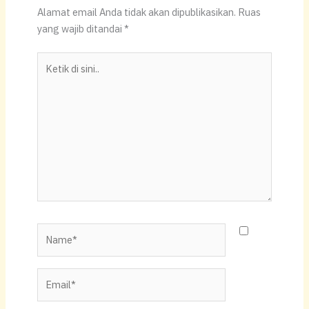
s
e
y
e
Alamat email Anda tidak akan dipublikasikan.
Ruas
A
b
Li
yang wajib ditandai
*
p
o
n
Ketik
p
o
k
di
k
sini..
Name*
Email*