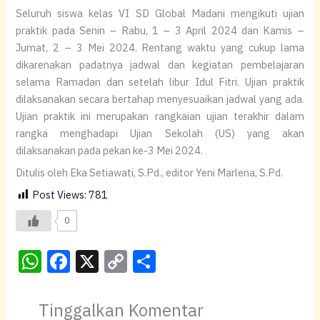
Seluruh siswa kelas VI SD Global Madani mengikuti ujian
praktik pada Senin – Rabu, 1 – 3 April 2024 dan Kamis –
Jumat, 2 – 3 Mei 2024. Rentang waktu yang cukup lama
dikarenakan padatnya jadwal dan kegiatan pembelajaran
selama Ramadan dan setelah libur Idul Fitri. Ujian praktik
dilaksanakan secara bertahap menyesuaikan jadwal yang ada.
Ujian praktik ini merupakan rangkaian ujian terakhir dalam
rangka menghadapi Ujian Sekolah (US) yang akan
dilaksanakan pada pekan ke-3 Mei 2024.
Ditulis oleh Eka Setiawati, S.Pd., editor Yeni Marlena, S.Pd.
Post Views:
781
0
W
F
X
C
S
h
a
o
h
at
c
p
ar
Tinggalkan Komentar