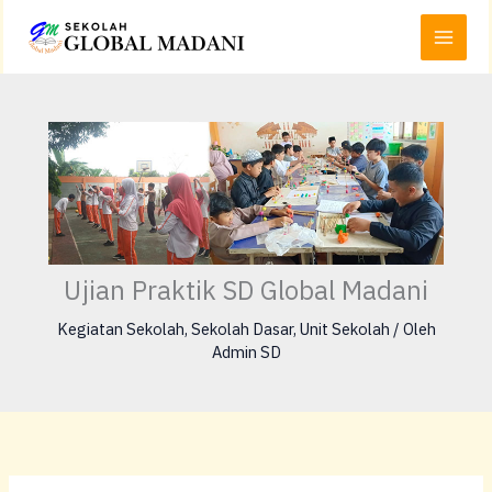
Lewati
Main
ke
Menu
konten
Ujian Praktik SD Global Madani
Kegiatan Sekolah
,
Sekolah Dasar
,
Unit Sekolah
/ Oleh
Admin SD