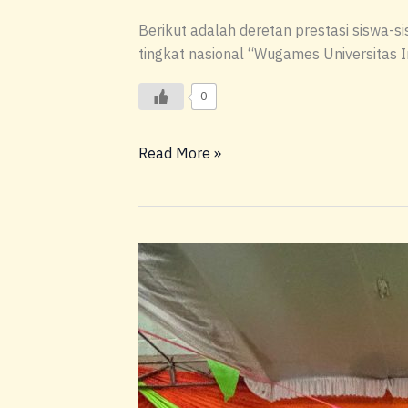
Berikut adalah deretan prestasi siswa-
tingkat nasional “Wugames Universitas 
0
Read More »
Wujudkan
Jiwa
Enterpreneur
Cilik,
Plaza
Keneda
Berubah