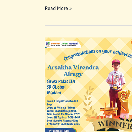
Read More »
Prestasi
Siswa
SD
Global
Madani
Oktober
2025