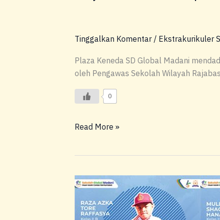
Tinggalkan Komentar
/
Ekstrakurikuler 
Plaza Keneda SD Global Madani mendadak
oleh Pengawas Sekolah Wilayah Rajabasa
0
Read More »
Prestasi
Siswa
SD
Global