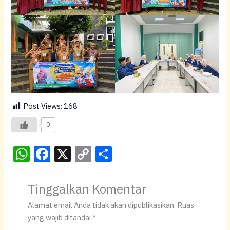
Post Views:
168
0
W
F
X
C
S
h
a
o
h
at
c
p
ar
Tinggalkan Komentar
s
e
y
e
Alamat email Anda tidak akan dipublikasikan.
Ruas
A
b
Li
yang wajib ditandai
*