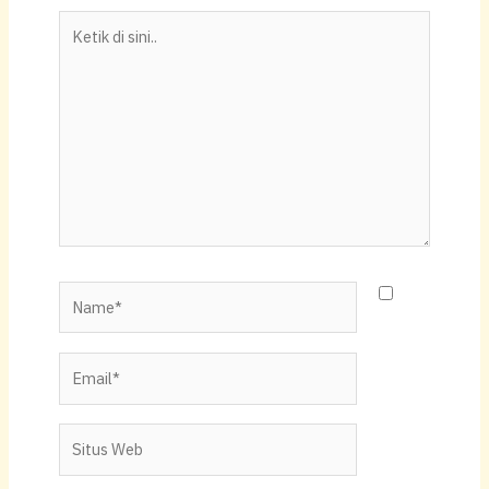
p
o
n
Ketik
p
o
k
di
k
sini..
Name*
Email*
Situs
Web