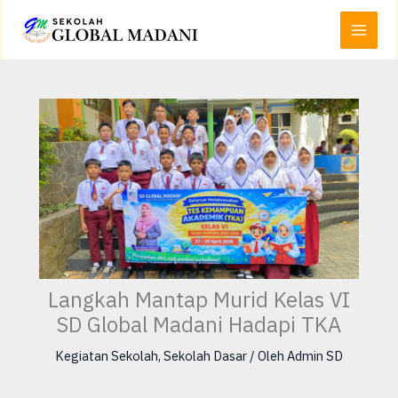
Lewati
Main
ke
Menu
konten
Langkah Mantap Murid Kelas VI
SD Global Madani Hadapi TKA
Kegiatan Sekolah
,
Sekolah Dasar
/ Oleh
Admin SD