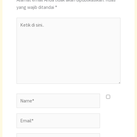
A
b
Li
yang wajib ditandai
*
p
o
n
Ketik
p
o
k
di
k
sini..
Name*
Email*
Situs