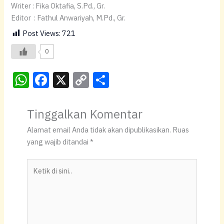
Writer : Fika Oktafia, S.Pd., Gr.
Editor : Fathul Anwariyah, M.Pd., Gr.
Post Views:
721
0
W
F
X
C
S
h
a
o
h
at
c
p
ar
Tinggalkan Komentar
s
e
y
e
Alamat email Anda tidak akan dipublikasikan.
Ruas
A
b
Li
yang wajib ditandai
*
p
o
n
Ketik
p
o
k
di
k
sini..