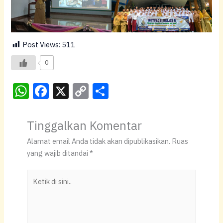
Post Views:
511
0
W
F
X
C
S
h
a
o
h
at
c
p
ar
Tinggalkan Komentar
s
e
y
e
Alamat email Anda tidak akan dipublikasikan.
Ruas
A
b
Li
yang wajib ditandai
*
p
o
n
Ketik
p
o
k
di
k
sini..