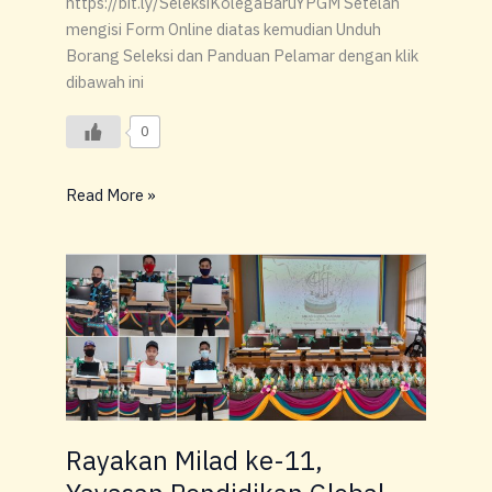
https://bit.ly/SeleksiKolegaBaruYPGM Setelah
mengisi Form Online diatas kemudian Unduh
Borang Seleksi dan Panduan Pelamar dengan klik
dibawah ini
0
Read More »
Rayakan
Milad
ke-
11,
Yayasan
Pendidikan
Global
Madani
Rayakan Milad ke-11,
Usung