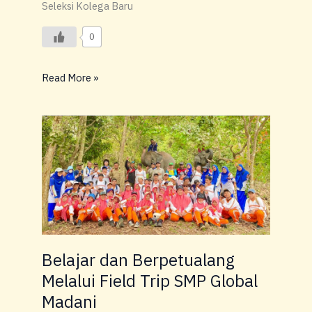
Seleksi Kolega Baru
0
Read More »
Belajar
dan
Berpetualang
Melalui
Field
Trip
SMP
Global
Belajar dan Berpetualang
Madani
Melalui Field Trip SMP Global
Madani