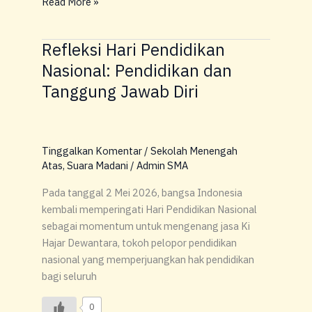
Read More »
Refleksi Hari Pendidikan
Refleksi
Hari
Nasional: Pendidikan dan
Pendidikan
Tanggung Jawab Diri
Nasional:
Pendidikan
dan
Tanggung
Tinggalkan Komentar
/
Sekolah Menengah
Jawab
Atas
,
Suara Madani
/
Admin SMA
Diri
Pada tanggal 2 Mei 2026, bangsa Indonesia
kembali memperingati Hari Pendidikan Nasional
sebagai momentum untuk mengenang jasa Ki
Hajar Dewantara, tokoh pelopor pendidikan
nasional yang memperjuangkan hak pendidikan
bagi seluruh
0