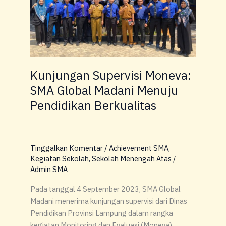
SMA
Global
Madani
Menuju
Pendidikan
Berkualitas
Kunjungan Supervisi Moneva:
SMA Global Madani Menuju
Pendidikan Berkualitas
Tinggalkan Komentar
/
Achievement SMA
,
Kegiatan Sekolah
,
Sekolah Menengah Atas
/
Admin SMA
Pada tanggal 4 September 2023, SMA Global
Madani menerima kunjungan supervisi dari Dinas
Pendidikan Provinsi Lampung dalam rangka
kegiatan Monitoring dan Evaluasi (Moneva).