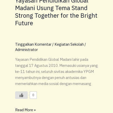
Yayasan Pendidikan Global
Tema
Madani Usung Tema Stand
Stand
Strong Together for the Bright
Strong
Together
Future
for
the
Bright
Tinggalkan Komentar
/
Kegiatan Sekolah
/
Future
Administrator
Yayasan Pendidikan Global Madani lahir pada
tanggal 17 Agustus 2010. Memasuki usianya yang
ke-11 tahun ini, seluruh sivitas akademika YPGM
menyambutnya dengan penuh antusias dan
memeriahkan media sosial dengan memasang
0
Read More »