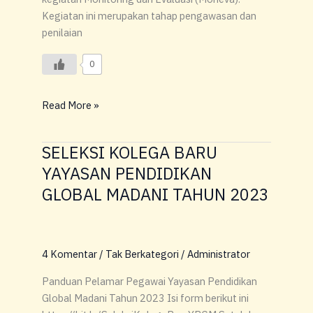
Kegiatan ini merupakan tahap pengawasan dan
penilaian
0
Read More »
SELEKSI KOLEGA BARU
SELEKSI
KOLEGA
YAYASAN PENDIDIKAN
BARU
GLOBAL MADANI TAHUN 2023
YAYASAN
PENDIDIKAN
GLOBAL
MADANI
4 Komentar
/
Tak Berkategori
/
Administrator
TAHUN
Panduan Pelamar Pegawai Yayasan Pendidikan
2023
Global Madani Tahun 2023 Isi form berikut ini